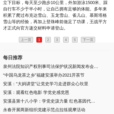
立下目标，每天至少跑步10公里，外加游泳1500米、踩
自行车不少于半小时，让自己拥有足够的体能。多年来
积累了爬过布克达雪山、玉龙雪山、雀儿山、慕斯塔格
雪山等的经验，再加上登珠峰前做足了功课，王战平方
才正式向官方递交材料申请登山。
上一页
1
2
3
4
5
下一页
每日推荐
泉州法院知识产权刑事司法保护状况新闻发布会召开
“中国乌龙茶之乡”福建安溪举办2021开茶节
安溪：“大妈讲堂”让党史学习走进群众心坎里
安溪：观看红色电影 学党史感党恩
安溪县第十八小学：学党史汲力量 红色基因代代传
永春开展两新组织党建示范点拉练观摩活动