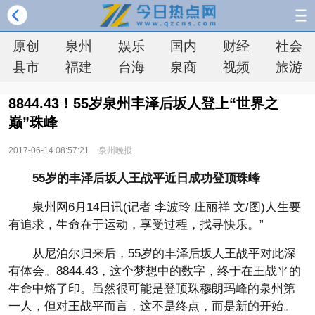
原创
泉州
娱乐
国内
财经
社会
县市
福建
台海
泉商
视频
旅游
8844.43！55岁泉州丰泽后坂人登上“世界之
巅”珠峰
2017-06-14 08:57:21
泉州晚报
55岁的丰泽后坂人王战平近日成功登顶珠峰
泉州网6月14日讯(记者 李波玲 庄丽祥 文/图)人生要
有追求，生命在于运动，享受过程，找寻快乐。”
从尼泊尔归来后，55岁的丰泽后坂人王战平对此深
有体会。8844.43，这个梦想中的数字，终于在王战平的
生命中烙了印。虽然很可能是登顶珠穆朗玛峰的泉州第
一人，但对王战平而言，这不是终点，而是新的开始。