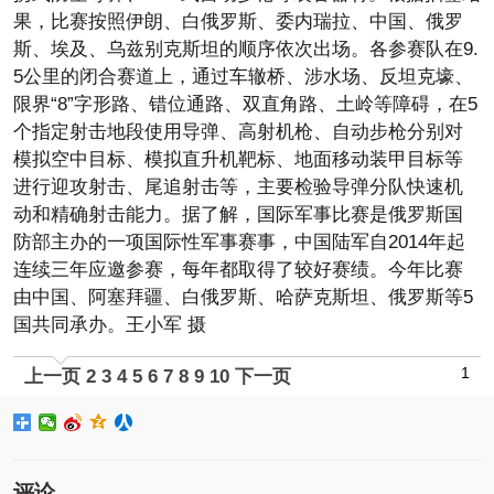
果，比赛按照伊朗、白俄罗斯、委内瑞拉、中国、俄罗
斯、埃及、乌兹别克斯坦的顺序依次出场。各参赛队在9.
5公里的闭合赛道上，通过车辙桥、涉水场、反坦克壕、
限界“8”字形路、错位通路、双直角路、土岭等障碍，在5
个指定射击地段使用导弹、高射机枪、自动步枪分别对
模拟空中目标、模拟直升机靶标、地面移动装甲目标等
进行迎攻射击、尾追射击等，主要检验导弹分队快速机
动和精确射击能力。据了解，国际军事比赛是俄罗斯国
防部主办的一项国际性军事赛事，中国陆军自2014年起
连续三年应邀参赛，每年都取得了较好赛绩。今年比赛
由中国、阿塞拜疆、白俄罗斯、哈萨克斯坦、俄罗斯等5
国共同承办。王小军 摄
1
上一页
2
3
4
5
6
7
8
9
10
下一页
评论