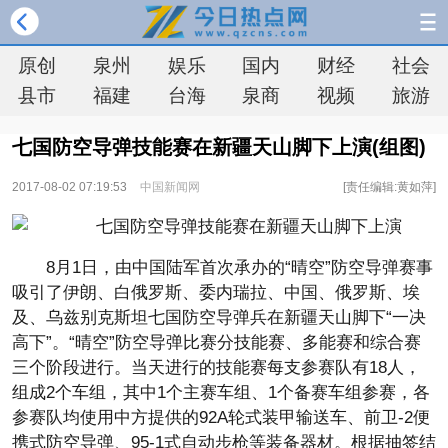
原创
泉州
娱乐
国内
财经
社会
县市
福建
台海
泉商
视频
旅游
七国防空导弹技能赛在新疆天山脚下上演(组图)
2017-08-02 07:19:53
中国新闻网
[责任编辑:黄如萍]
8月1日，由中国陆军首次承办的“晴空”防空导弹赛事
吸引了伊朗、白俄罗斯、委内瑞拉、中国、俄罗斯、埃
及、乌兹别克斯坦七国防空导弹兵在新疆天山脚下“一决
高下”。“晴空”防空导弹比赛分技能赛、多能赛和综合赛
三个阶段进行。当天进行的技能赛每支参赛队有18人，
组成2个车组，其中1个主赛车组、1个备赛车组参赛，各
参赛队均使用中方提供的92A轮式装甲输送车、前卫-2便
携式防空导弹、95-1式自动步枪等装备器材。根据抽签结