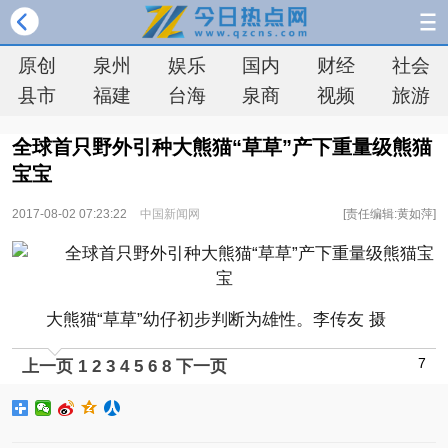
原创
泉州
娱乐
国内
财经
社会
县市
福建
台海
泉商
视频
旅游
全球首只野外引种大熊猫“草草”产下重量级熊猫
宝宝
2017-08-02 07:23:22
中国新闻网
[责任编辑:黄如萍]
大熊猫“草草”幼仔初步判断为雄性。李传友 摄
7
上一页
1
2
3
4
5
6
8
下一页