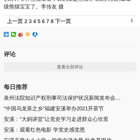
级熊猫宝宝了。李传友 摄
1
上一页
2
3
4
5
6
7
8
下一页
评论
查看全部评论
每日推荐
泉州法院知识产权刑事司法保护状况新闻发布会召开
“中国乌龙茶之乡”福建安溪举办2021开茶节
安溪：“大妈讲堂”让党史学习走进群众心坎里
安溪：观看红色电影 学党史感党恩