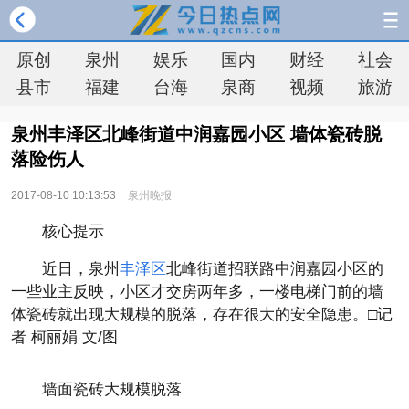
原创
泉州
娱乐
国内
财经
社会
县市
福建
台海
泉商
视频
旅游
泉州丰泽区北峰街道中润嘉园小区 墙体瓷砖脱
落险伤人
2017-08-10 10:13:53
泉州晚报
核心提示
近日，泉州
丰泽区
北峰街道招联路中润嘉园小区的
一些业主反映，小区才交房两年多，一楼电梯门前的墙
体瓷砖就出现大规模的脱落，存在很大的安全隐患。□记
者 柯丽娟 文/图
墙面瓷砖大规模脱落