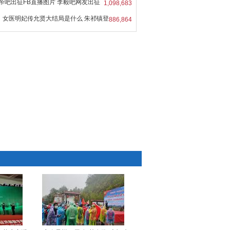
帝吧出征FB直播图片 李毅吧网友出征
1,098,683
女医明妃传允贤大结局是什么 朱祁镇登
886,864