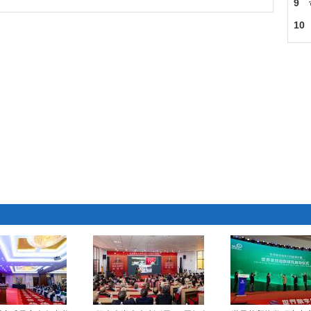
但
9
脸
10