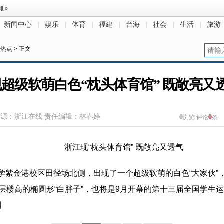
新闻中心
娱乐
体育
福建
台海
社会
生活
旅游
日热点
> 正文
超级软萌白色“枕头体育馆” 既敞亮又透
0
0
来源：浙江在线
责任编辑：林春婷
浏览
评论
条
大学紫金港校区田径场北侧，出现了一个超级软萌的白色“大家伙
6层楼高的椭圆形“白胖子”，也将是9月开幕的第十三届全国学
国