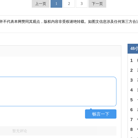
上一页
1
2
3
下一页
并不代表本网赞同其观点，版权内容非受权谢绝转载。如图文信息涉及任何第三方合
4
1
2
省
3
建
4
房
5
SDR
6
畅言一下
的
7
菡
8
暂无评论