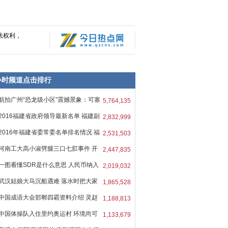
法权利，
8小时频道点击排行
航拍广州“恐龙级小区”震撼景象：可塞
5,764,135
2016福建省政府领导最新名单 福建副
2,832,999
2016年福建省委常委名单排名情况 福
2,531,503
河南工大高小淑劈腿三口七肛事件 开
2,447,835
一图看懂SDR是什么意思 人民币纳入
2,019,032
武汉姑娘大马沉船遇难 落水时把大家
1,865,528
中国成语大会邯郸四霸资料介绍 灵赵
1,188,813
中国体操队入住里约奥运村 环境尚可
1,133,679