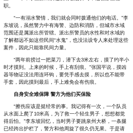
职。
“一有溺水警情，我们就会同时拨通他们的电话。”李
东坡说，虽然警力中有海警、边防和消防，但城市水域
范围还是属派出所管辖。派出所警员的水性和对水域的
了解都远不如这些民间“水鬼”，也没法设专人来处理这些
案件，因此只能靠民间力量。
“两年前捞过一把菜刀，潜下去3米左右，摸了约半小
时才摸到。上来的时候，手上有刮痕。”张国平说，摸凶
器等物证没法用连环钩，要凭手感去摸，所以也不能带
手套，因此摸到最后，手上难免会有伤痕。
自身安全难保障 警方为他们买保险
“擦伤应该是挺经常的事。我记得有一次，一个队员
从水面上爬了10米高，为了救一个轻生男子，想想都觉
得后怕。”李东坡回忆，当时男子要跳泉州大桥，一条腿
已经跨出护栏了，警方和他周旋了很久仍无果。于是请