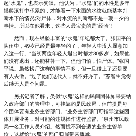
起“水鬼”，也表示赞叹。他认为，“水鬼”们的水性是多年
摸爬滚打中积累的，才能看一下水面的水纹就能基本判
断水下的情况;对尸体，对水流的判断都不是一朝一夕的
事情。所以在他看来，这些人最宝贵的是“经验”!
然而，现在经验丰富的“水鬼”年纪都大了。张国平的
队伍中，49岁已经是最年轻的了，年轻人中没人愿意加
入这一行。“当初两位年轻人退出时都才30多岁，如果他
们没有退出，还能替补一下。但他们怕，怕尸体。”张国
平说。虽然捞尸这样的事情不多，但一旦碰上了还是要
有人去做。“过了他们这代人，就不好办了。”苏智生觉得
后继无人是个问题。
另据记者了解，类似“水鬼”这样的民间团体如果要纳
入政府部门的管理中，可挂靠的是民政局，但前提是每
个团体要有业务主管部门。“业务主管部门可指导这些团
体开展业务，对可能的违规操作进行监督。”泉州市民政
局一名工作人员介绍。然而找不到合适的业务主管单
位，这就给“水鬼”的部门归属带来尴尬。