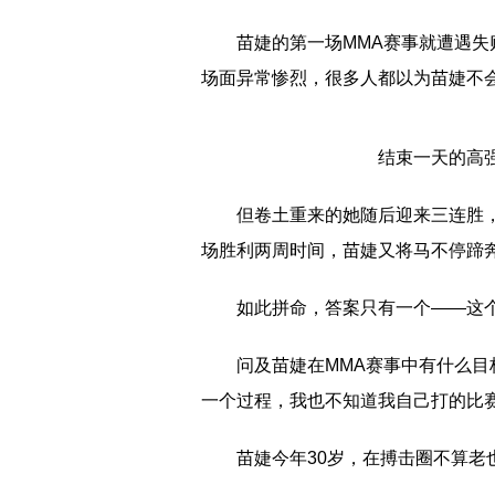
苗婕的第一场MMA赛事就遭遇
场面异常惨烈，很多人都以为苗婕不
结束一天的高
但卷土重来的她随后迎来三连胜
场胜利两周时间，苗婕又将马不停蹄
如此拼命，答案只有一个——这
问及苗婕在MMA赛事中有什么目
一个过程，我也不知道我自己打的比
苗婕今年30岁，在搏击圈不算老