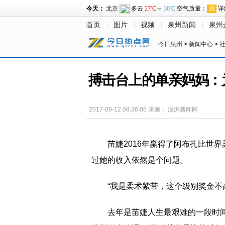
首页
图片
视频
泉州新闻
泉州
今日泉州
>
新闻中心
>
搏击台上的单亲妈妈：
2017-09-12 08:36:05
来源：
澎湃新闻网
苗婕2016年赢得了阿布扎比世
过她的收入依然是个问题。
“我是柔术紫带，这个级别奖金不
去年是苗婕人生最艰难的一段时