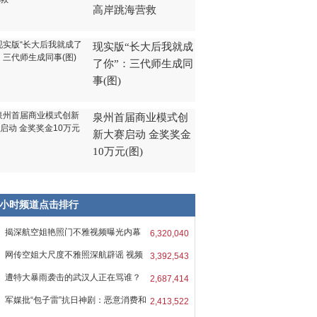
高岸跳海营救
现实版“长大后我就成
了你”：三代师生成同
事(图)
泉州首届商业模式创
新大赛启动 金奖奖金
10万元(图)
8小时频道点击排行
揭深航空姐艳照门不雅视频曝光内幕
6,320,040
网传空姐大尺度不雅照深航辟谣 视频
3,392,543
遭特大暴雨袭击的武汉人正在骂谁？
2,687,414
军媒批“包子雷”抗日神剧：恶意消费和
2,413,522