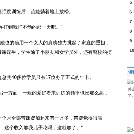
5
高强度训练后，苗婕躺着地上放松。
6
观
7
许打到我打不动的那一天吧。”
经
8
身
9
，她也的确用一个女人的肩膀独力挑起了家庭的重担，
料
1
带课谋生，学生除了小朋友和女学员外，还有警校的搏
暴
读
总共40多位学员只有17位办了正式的年卡。
搏
，另一方面，一般的爱好者来训练的频率也没那么高，
了
一个月全部带课费加起来有一万多，苗婕觉得很满
多，这个收入够我儿子吃喝，这就够了。”