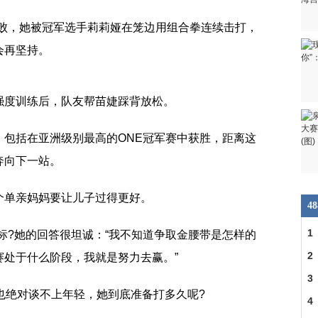
失败，她被冠军选手莉莉娅在笼边用组合拳连续击打，
会再坚持。
强度训练后，队友帮苗婕踩背放松。
，包括在亚洲级别最高的ONE冠军赛中获胜，距离这
奔向下一站。
个单亲妈妈要让儿子过得更好。
4
1
标?她的回答很坦诚：“我不知道争取金腰带是怎样的
刘
2
赛处于什么阶段，我就是努力去赢。”
照
3
也绝对谈不上年轻，她到底准备打多久呢?
媒
4