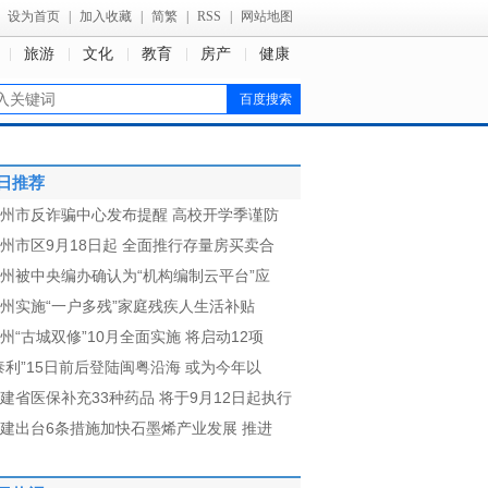
设为首页
|
加入收藏
|
简繁
|
RSS
|
网站地图
旅游
文化
教育
房产
健康
日推荐
州市反诈骗中心发布提醒 高校开学季谨防
州市区9月18日起 全面推行存量房买卖合
州被中央编办确认为“机构编制云平台”应
州实施“一户多残”家庭残疾人生活补贴
州“古城双修”10月全面实施 将启动12项
泰利”15日前后登陆闽粤沿海 或为今年以
建省医保补充33种药品 将于9月12日起执行
建出台6条措施加快石墨烯产业发展 推进