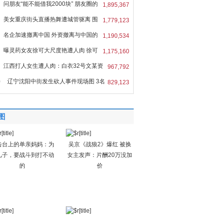
问朋友“能不能借我2000块” 朋友圈的
1,895,367
美女重庆街头直播热舞遭城管驱离 围
1,779,123
名企加速撤离中国 外资撤离与中国的
1,190,534
曝灵药女友徐可大尺度艳遭人肉 徐可
1,175,160
江西打人女生遭人肉：白衣32号文某资
967,792
0
辽宁沈阳中街发生砍人事件现场图 3名
829,123
图
击台上的单亲妈妈：为
吴京《战狼2》爆红 被换
儿子，要战斗到打不动
女主发声：片酬20万没加
的
价