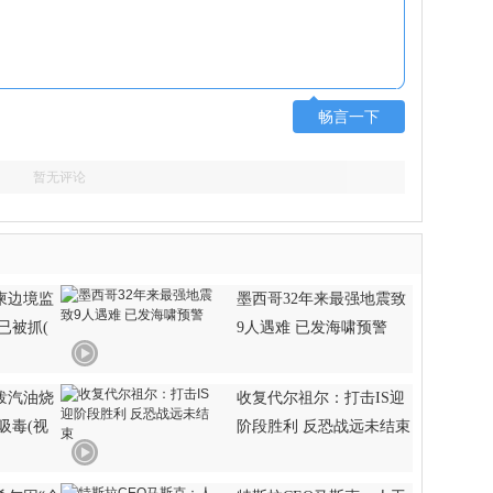
畅言一下
暂无评论
柬边境监
墨西哥32年来最强地震致
已被抓(
9人遇难 已发海啸预警
泼汽油烧
收复代尔祖尔：打击IS迎
吸毒(视
阶段胜利 反恐战远未结束