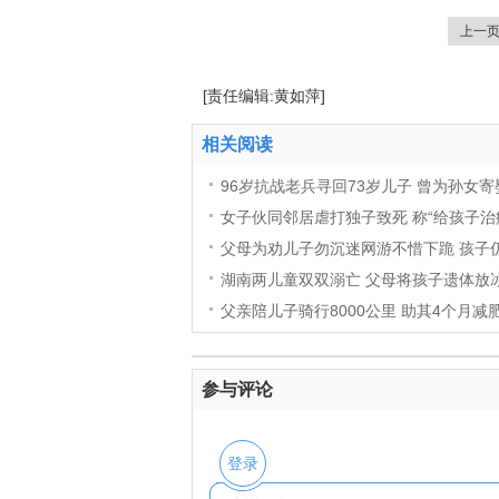
上一
[责任编辑:黄如萍]
相关阅读
96岁抗战老兵寻回73岁儿子 曾为孙女
女子伙同邻居虐打独子致死 称“给孩子治
父母为劝儿子勿沉迷网游不惜下跪 孩子
湖南两儿童双双溺亡 父母将孩子遗体放
父亲陪儿子骑行8000公里 助其4个月减
参与评论
登录