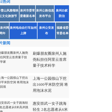
日热词
春雪山风雅颂映
泉州市委常
泉州公路信息
泉州白蚁
红文化旅游节
委最新名单
发布平台
防治
泉州网
泉州电动自行车如何
泉州公安发
福建省委
1周年
上牌
布
常委名单
片新闻
刷爆朋友圈泉州人施
尧耘担任阿里云首席
量子技术科学
上海一公园假山下挖
出1600平米防空洞 将
用泡沫水泥
惠安崇武一女子跳海
轻生 2名志愿者从6米