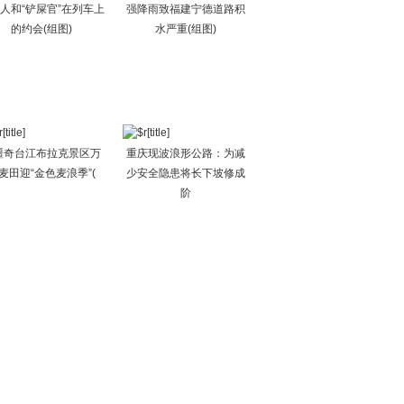
人和“铲屎官”在列车上
强降雨致福建宁德道路积
的约会(组图)
水严重(组图)
疆奇台江布拉克景区万
重庆现波浪形公路：为减
麦田迎“金色麦浪季”(
少安全隐患将长下坡修成
阶