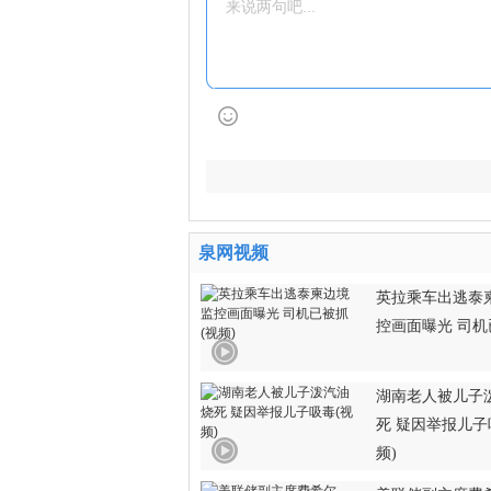
泉网视频
英拉乘车出逃泰
控画面曝光 司机
湖南老人被儿子
死 疑因举报儿子
频)