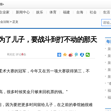
企业家
新闻中心
娱乐
体育
福建
台海
社会
生活
社会法制
> 正文
为了儿子，要战斗到打不动的那天
每
泉
0
0
浏览
评论
条
泉
泉
泉
界柔术大赛的冠军，今年又在另一项大赛获得第三，不
泉
“
福
高，很多时候奖金只够来回机票的钱。”
福
间，因为要把更多时间留给儿子，在之前的拳馆她很难