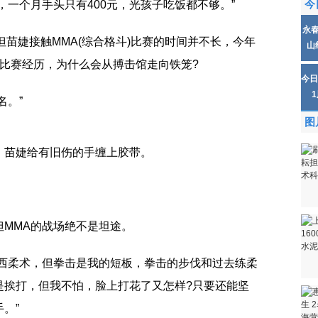
，一个月手头只有400元，光孩子吃饭都不够。”
今
永
但苗婕接触MMA(综合格斗)比赛的时间并不长，今年
山
比赛经历，为什么会从搏击馆走向铁笼?
今日
名。”
图
，苗婕给有旧伤的手缠上胶带。
MMA的战场绝不是坦途。
巴西柔术，但拳击是我的短板，拳击的步伐和过去练柔
是挨打，但我不怕，脸上打花了又怎样?只要还能坚
。”