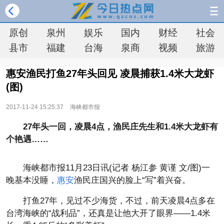
原创
泉州
娱乐
国内
财经
社会
县市
福建
台海
泉商
视频
旅游
惠安渔民打鱼27年头回见 凌晨捕获1.4米大龙虾
(图)
2017-11-24 15:25:37
海峡都市报
27年头一回，凌晨4点，渔民庄先生和1.4米大龙虾有
个艳遇……
海峡都市报11月23日讯(记者 杨江参 黄谨 文/图)一
晚基本没睡，
惠安
渔民庄国兴的脸上“写”着兴奋。
打鱼27年，见过不少海货，不过，前天凌晨4点多在
台湾海峡的“战利品”，还真是让他大开了眼界——1.4米