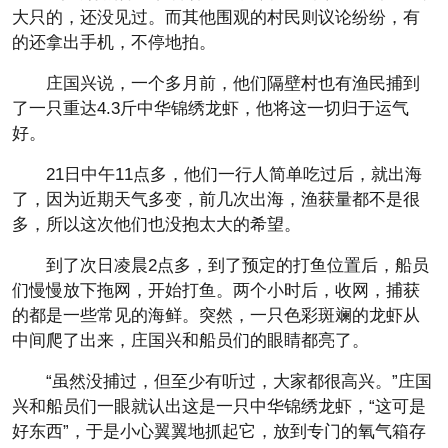
大只的，还没见过。而其他围观的村民则议论纷纷，有
的还拿出手机，不停地拍。
庄国兴说，一个多月前，他们隔壁村也有渔民捕到
了一只重达4.3斤中华锦绣龙虾，他将这一切归于运气
好。
21日中午11点多，他们一行人简单吃过后，就出海
了，因为近期天气多变，前几次出海，渔获量都不是很
多，所以这次他们也没抱太大的希望。
到了次日凌晨2点多，到了预定的打鱼位置后，船员
们慢慢放下拖网，开始打鱼。两个小时后，收网，捕获
的都是一些常见的海鲜。突然，一只色彩斑斓的龙虾从
中间爬了出来，庄国兴和船员们的眼睛都亮了。
“虽然没捕过，但至少有听过，大家都很高兴。”庄国
兴和船员们一眼就认出这是一只中华锦绣龙虾，“这可是
好东西”，于是小心翼翼地抓起它，放到专门的氧气箱存