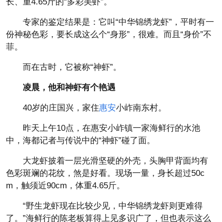
长、重4.65斤的“多彩美虾”。
专家的鉴定结果是：它叫“中华锦绣龙虾”，平时有一
份神秘色彩，要长成这么个“身形”，很难。而且“身价”不
菲。
而在古时，它被称“神虾”。
凌晨，他和神虾有个艳遇
40岁的庄国兴，家住
惠安
小岞南东村。
昨天上午10点，在惠安小岞镇一家海鲜行的水池
中，海都记者与传说中的“神虾”碰了面。
大龙虾披着一层光滑坚硬的外壳，头胸甲背面均有
色彩斑斓的花纹，煞是好看。现场一量，身长超过50c
m，触须近90cm，体重4.65斤。
“野生龙虾现在比较少见，中华锦绣龙虾则更难得
了。”海鲜行的陈老板算得上见多识广了，但也表示这么