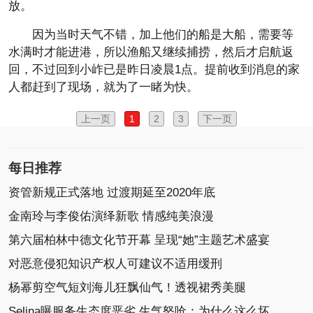
放。
因为当时天气不错，加上他们的船是大船，需要等
水满时才能进港，所以渔船又继续捕捞，然后才启航返
回，不过回到小岞已是昨日凌晨1点。提前收到消息的家
人都赶到了现场，就为了一睹为快。
上一页
1
2
3
下一页
每日推荐
资管新规正式落地 过渡期延至2020年底
金南玲与李俊佑演绎新歌 情感纯美浪漫
第六届柏林中德文化节开幕 呈现“她”主题艺术盛宴
对恶意侵犯知识产权人可建议不适用缓刑
杨幂剪空气短刘海儿狂飘仙气！透视裙秀美腿
Selina曝服务生态度恶劣 生气怒呛：为什么这么坏