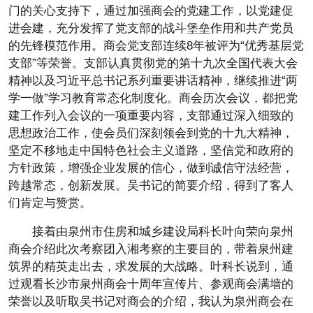
门的关心支持下，通过加强商会的党建工作，以党建促
进会建，充分发挥了党支部的战斗堡垒作用和共产党员
的先锋模范作用。商会党支部连续8年被评为“优秀基层党
支部”等荣誉。支部认真贯彻党的第十九次全国代表大会
精神以及习近平总书记系列重要讲话精神，继续推进“两
学一做”学习教育常态化制度化。商会历次会议，都把党
建工作列入会议的一项重要内容，支部通过深入细致的
思想政治工作，使会员们深刻领会到党的十九大精神，
坚定不移地走中国特色社会主义道路，坚信党和政府的
方针政策，增强企业发展的信心，做到诚信守法经营，
跨越常态，创新发展。吴书记的简要介绍，得到了客人
们肯定与赞赏。
接着由泉州市住房和城乡建设局科长叶向荣向泉州
商会介绍此次考察团入湘考察的主要目的，带着泉州建
筑界的精英走出去，求发展的大战略。叶科长说到，通
过观看长沙市泉州商会十周年宣传片、参观商会满墙的
荣誉以及听取吴书记对商会的介绍，我认为泉州商会在