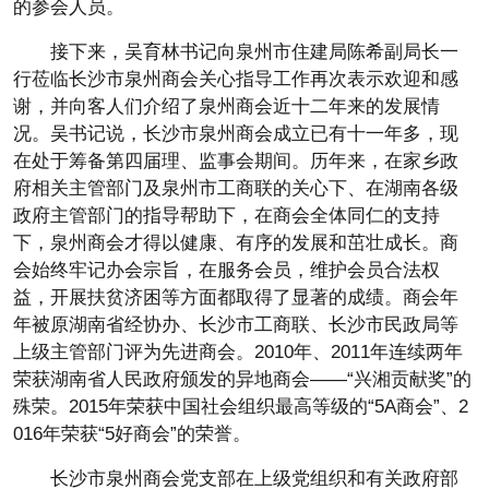
的参会人员。
接下来，吴育林书记向泉州市住建局陈希副局长一
行莅临长沙市泉州商会关心指导工作再次表示欢迎和感
谢，并向客人们介绍了泉州商会近十二年来的发展情
况。吴书记说，长沙市泉州商会成立已有十一年多，现
在处于筹备第四届理、监事会期间。历年来，在家乡政
府相关主管部门及泉州市工商联的关心下、在湖南各级
政府主管部门的指导帮助下，在商会全体同仁的支持
下，泉州商会才得以健康、有序的发展和茁壮成长。商
会始终牢记办会宗旨，在服务会员，维护会员合法权
益，开展扶贫济困等方面都取得了显著的成绩。商会年
年被原湖南省经协办、长沙市工商联、长沙市民政局等
上级主管部门评为先进商会。2010年、2011年连续两年
荣获湖南省人民政府颁发的异地商会——“兴湘贡献奖”的
殊荣。2015年荣获中国社会组织最高等级的“5A商会”、2
016年荣获“5好商会”的荣誉。
长沙市泉州商会党支部在上级党组织和有关政府部