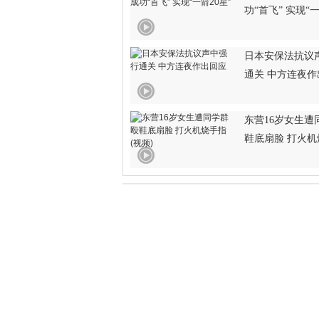
功“首飞” 实现“一
日本安保法抗议
通关 中方连夜作
东营16岁女生遭
鞋底扇脸 打火机