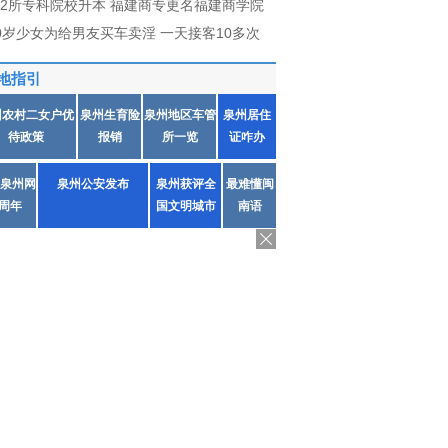
2所专科院校升本 福建商专更名福建商学院
0岁少女为给男友买车卖淫 一天接客10多次
地指引
州农村二女户优
泉州生育险
泉州地区车管
泉州居住
待政策
报销
所一览
证咋办
泉州网
泉州公安发布
泉州获评全
最难懂闽
1周年
国文明城市
南语