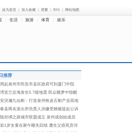
设为首页
|
加入收藏
|
简繁
|
RSS
|
网站地图
园
生活
旅游
体育
娱乐
日推荐
周起泉州市民告市县区政府可到厦门中院
湾宜兰近海发生5.7级地震 民众睡梦中惊醒
安洪濑九仙斛：打造泉州铁皮石斛产业高地
春县两名派出所负责人涉嫌受贿被提起公诉
陆丝绸之路城市联盟成立 泉州成创始成员
岩1岁女童在家午睡失踪续 遭生父捂死弃河