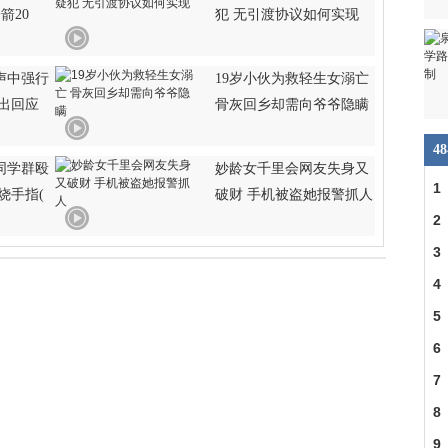
箭20
犯 无引渡协议如何实现
声中强行
19岁小伙为救轻生女溺亡
出回应
骨灰回乡却需向爷爷隐瞒
4
同学群殴
妙龄女千里会网友失身又
1
烧手指(
破财 手机被盗她报警抓人
390
2
3
将
4
5
6
7
8
9