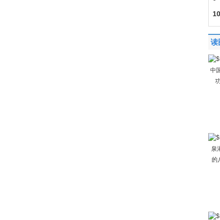
1
读
中
功
泉
的