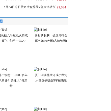
0
6月23日今日股市大盘惊天V型大逆转 沪
29,084
图
国长征六号运载火箭成
多彩的收获：摄影师拍全
“首飞” 实现“一箭20
国各地秋收图(高清组图)
港土坑村一口600多年
厦门湖滨北路淹成小黄河
八角井引关注 为“母亲
水管突然破裂5车被淹没
井”