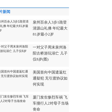
片新闻
泉州百余人3步1跪登
清源山礼佛 年纪最大
81岁最小2岁
一对父子周末泉州洛
阳古桥游玩溺亡 儿子
仅8岁(图)
美国首向中国遣返红
通疑犯 无引渡协议如
何实现
厦门发生惨烈车祸 飞
车撞行人2对母子当场
丧命