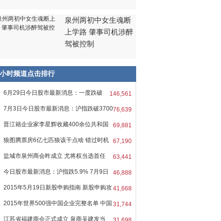
泉州两初中女生魂断
上学路 肇事司机涉醉
驾被控制
8小时频道点击排行
6月29日今日股市最新消息：一度跌破
146,561
0
7月3日今日股市最新消息：沪指跌破3700
76,639
晋江籍企业家李星辉收藏400余位共和国
69,881
狼图腾票房6亿七匹狼该干点啥 错过时机
67,190
盐城市泉州商会昨成立 尤将权当选首任
63,441
今日股市最新消息：沪指跌5.9% 7月9日
46,888
2015年5月19日新股申购指南 新股申购攻
41,668
2015年世界500强中国企业完整名单 中国
31,744
江苏省福建商会正式成立 泉商吴建发当
31,698