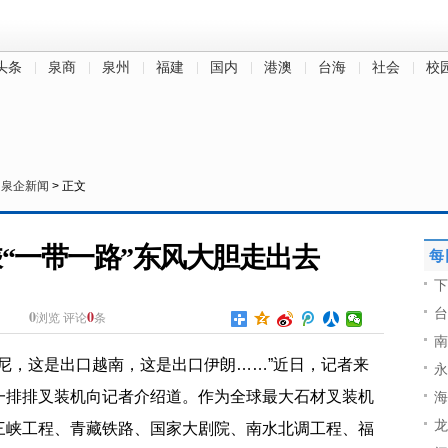
头条
泉商
泉州
福建
国内
港澳
台海
社会
校
>
泉企新闻
> 正文
“一带一路”东风大胆走出去
每
下
台
0
0
浏览
评论
条
南
印尼，这是出口越南，这是出口伊朗……”近日，记者来
永
一排排叉装机向记者介绍道。作为全球最大石材叉装机
海
龙
三峡工程、青藏铁路、国家大剧院、南水北调工程、福