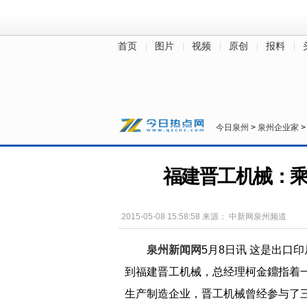
首页
图片
视频
原创
报料
财经
房产
汽车
教育
健康
今日泉州
>
泉州企业家
福建晋工机械：乘
2015-05-08 15:58:58
来源：
中新网泉州频道
泉州新闻网
5月8日讯 这是出口
到福建晋工机械，总经理柯金鐤指着
生产制造企业，晋工机械曾经参与了