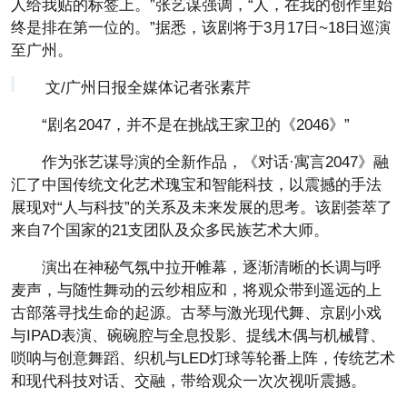
人给我贴的标签上。”张艺谋强调，“人，在我的创作里始
终是排在第一位的。”据悉，该剧将于3月17日~18日巡演
至广州。
文/广州日报全媒体记者张素芹
“剧名2047，并不是在挑战王家卫的《2046》”
作为张艺谋导演的全新作品，《对话·寓言2047》融
汇了中国传统文化艺术瑰宝和智能科技，以震撼的手法
展现对“人与科技”的关系及未来发展的思考。该剧荟萃了
来自7个国家的21支团队及众多民族艺术大师。
演出在神秘气氛中拉开帷幕，逐渐清晰的长调与呼
麦声，与随性舞动的云纱相应和，将观众带到遥远的上
古部落寻找生命的起源。古琴与激光现代舞、京剧小戏
与IPAD表演、碗碗腔与全息投影、提线木偶与机械臂、
唢呐与创意舞蹈、织机与LED灯球等轮番上阵，传统艺术
和现代科技对话、交融，带给观众一次次视听震撼。