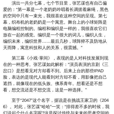
演出一共分七幕，七个节目里，张艺谋也有自己偏
爱的：“第一幕是一个老奶奶吟唱着长调搓着麻绳，黑色
的空间中只有一束光，我很喜欢这种空间的呈现。第七
幕，织布机的老奶奶是一个寓意。舞台上的小球矩阵是
电脑编程控制的。编程和编织是一样的，我很喜欢它们
放在一起的感觉。编织是一个很大的词儿，编织人生，
编织未来，编织世界……最后几秒，球阵猝不及防地从
天而降，寓意科技和人的关系，很震撼。”
第三幕《小戏·掌间》，表现的是人对科技发展到现
在的一种思考。张艺谋如此解析：“演员表演的京剧《三
岔口》是想看见对方却看不到。后来上台的那些IPAD
脸，表达的是现代人能看到对方却不看，用影像把自己
遮挡，就像现在的低头族、佛系青年。想看还是不想
看，想交流还是不想交流，这是一种选择。”
至于“2047”这个名字，据说是在挑战王家卫的《204
6》。对此，张艺谋“哈哈”一笑：“排得差不多的时候，我
们说起个什么名字呢?这是探讨传统与未来的思考空间的