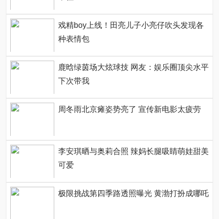
戏精boy上线！田亮儿子小亮仔吹头发现各
种表情包
鹿晗绿茵场大炫球技 网友：娱乐圈顶尖水平
下次带我
周冬雨北京瘫姿势亮了 宣传新电影太疲劳
李安琪晒与奥莉合照 辣妈长腿吸睛萌娃甜美
可爱
极限挑战第四季路透照曝光 黄渤打扮成哪吒