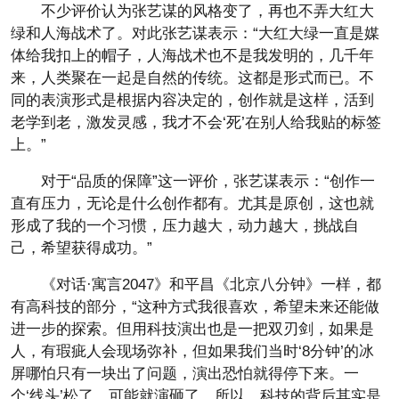
不少评价认为张艺谋的风格变了，再也不弄大红大
绿和人海战术了。对此张艺谋表示：“大红大绿一直是媒
体给我扣上的帽子，人海战术也不是我发明的，几千年
来，人类聚在一起是自然的传统。这都是形式而已。不
同的表演形式是根据内容决定的，创作就是这样，活到
老学到老，激发灵感，我才不会‘死’在别人给我贴的标签
上。”
对于“品质的保障”这一评价，张艺谋表示：“创作一
直有压力，无论是什么创作都有。尤其是原创，这也就
形成了我的一个习惯，压力越大，动力越大，挑战自
己，希望获得成功。”
《对话·寓言2047》和平昌《北京八分钟》一样，都
有高科技的部分，“这种方式我很喜欢，希望未来还能做
进一步的探索。但用科技演出也是一把双刃剑，如果是
人，有瑕疵人会现场弥补，但如果我们当时‘8分钟’的冰
屏哪怕只有一块出了问题，演出恐怕就得停下来。一
个‘线头’松了，可能就演砸了。所以，科技的背后其实是