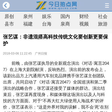
原创
泉州
娱乐
国内
财经
社会
县市
福建
台海
泉商
视频
旅游
张艺谋：非遗混搭高科技传统文化要创新更要保
护
2018-03-06 11:22:45
广州日报
前晚，由张艺谋执导的全新观念演出《对话·寓言204
7》在上海大剧院献演，反响热烈。演出前的发布会上，
该剧出品方上汽通用汽车别克品牌携手张艺谋主创团队
出席，共同启动了《对话·寓言2047》全国巡演和第二季
演出的战略合作，张艺谋还接受了媒体的群访。演出结
束后，张艺谋再度现身，和媒体聊这场演出以及人与科
技的方方面面。对于“不再大红大绿使用人海战术”的评
价，张艺谋表示：“这是外界对我的误解，我不会‘死’在别