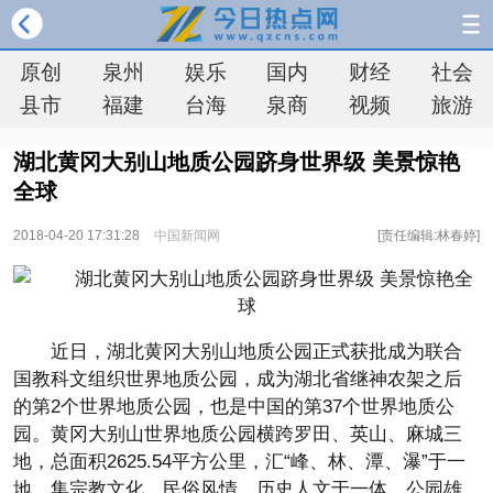
原创
泉州
娱乐
国内
财经
社会
县市
福建
台海
泉商
视频
旅游
湖北黄冈大别山地质公园跻身世界级 美景惊艳
全球
2018-04-20 17:31:28
中国新闻网
[责任编辑:林春婷]
近日，湖北黄冈大别山地质公园正式获批成为联合
国教科文组织世界地质公园，成为湖北省继神农架之后
的第2个世界地质公园，也是中国的第37个世界地质公
园。黄冈大别山世界地质公园横跨罗田、英山、麻城三
地，总面积2625.54平方公里，汇“峰、林、潭、瀑”于一
地，集宗教文化、民俗风情、历史人文于一体。公园雄