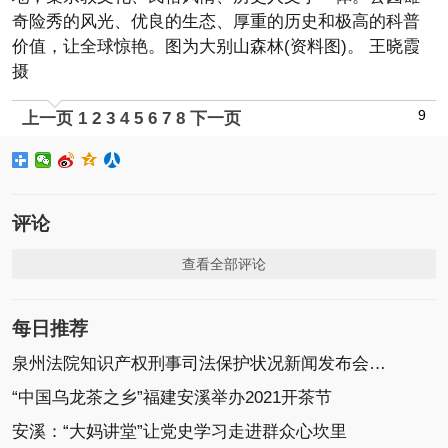
奇险秀的风光、优良的生态、厚重的历史和极高的科普
价值，让全球惊艳。图为大别山森林(资料图)。 王晓霞
摄
9
上一页
1
2
3
4
5
6
7
8
下一页
评论
查看全部评论
每日推荐
泉州法院知识产权刑事司法保护状况新闻发布会召开
“中国乌龙茶之乡”福建安溪举办2021开茶节
安溪：“大妈讲堂”让党史学习走进群众心坎里