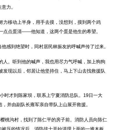
注意力。
就努力移动上半身，用手去摸，没想到，摸到两个鸡
了一点点蛋清——他知道，这两个蛋是他生的希望。
当他感到绝望时，同村居民林振友的呼喊声传了过来。
踪的人。听到他的喊声，我也用尽力气呼喊，加上狗狗
，被发现以后，邻居让他坚持住，马上下山去找救援队
小时才到陈家坝，联系上宁夏消防总队。19日一大
结，并由副队长雍军亲自带队上山展开救援。
达樱桃沟村，找到了陈仁平的房子前。消防人员向陈仁
知被压的情况后，消防战士开始清理上面的一堆木板，