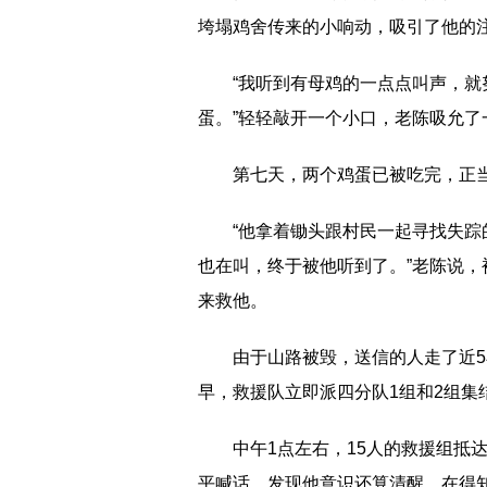
垮塌鸡舍传来的小响动，吸引了他的
“我听到有母鸡的一点点叫声，
蛋。”轻轻敲开一个小口，老陈吸允
第七天，两个鸡蛋已被吃完，正
“他拿着锄头跟村民一起寻找失
也在叫，终于被他听到了。”老陈说
来救他。
由于山路被毁，送信的人走了近5
早，救援队立即派四分队1组和2组集
中午1点左右，15人的救援组抵
平喊话，发现他意识还算清醒，在得