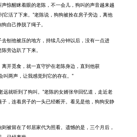
叫声惊醒眯着眼的老陈，不一会儿，狗叫的声音越来越
到它活了下来。”老陈说，狗狗被拴在房子旁边，离他
狗狗自己挣脱了绳子。
子去刨他被压的地方，持续几分钟以后，没有一点进
老陈旁边趴了下来。
，离开觅食，就一直守护在老陈身边，直到他获
会叫两声，让我感觉到它的存在。”
老远就听到了狗叫。”老陈的女婿张华回忆道，走近老
绳子，连着房子的一头已经断开。看见是他，狗狗安静
狗则被留在了邻居家代为照看。遗憾的是，三个月后，