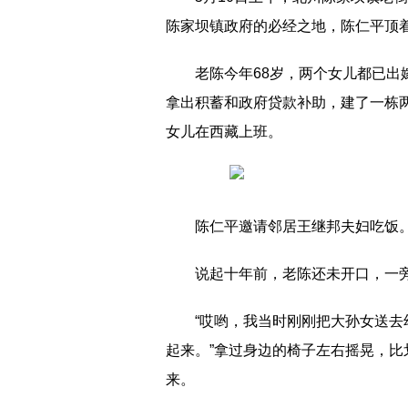
陈家坝镇政府的必经之地，陈仁平顶
老陈今年68岁，两个女儿都已
拿出积蓄和政府贷款补助，建了一栋
女儿在西藏上班。
陈仁平邀请邻居王继邦夫妇吃饭
说起十年前，老陈还未开口，一
“哎哟，我当时刚刚把大孙女送
起来。”拿过身边的椅子左右摇晃，
来。