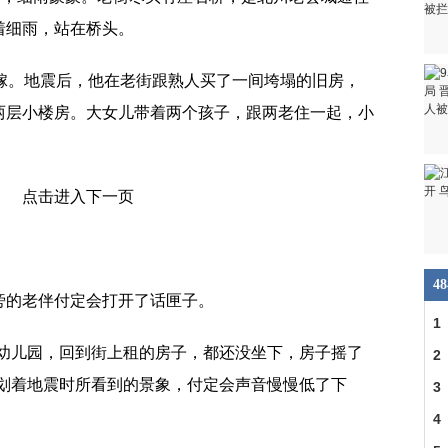
着细雨，站在桥头。
出嫁。地震后，他在老街跟熟人买了一间垮塌的旧房，
两层小楼房。大女儿带着两个孩子，跟两老住一起，小
。
4
旁的老伴付定会打开了话匣子。
1
去幼儿园，回到街上租的房子，都还没坐下，房子摇了
多
2
比划着地震时所看到的景象，付定会声音慢慢低了下
力
3
4