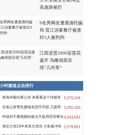
大学生南安官桥闯进
高速路被拦
9名男网友遭遇酒托骗
局 晋江涉案餐厅被查
封3人被刑拘
江西进贤2000亩莲花
盛开 鸟瞰画面呈
现“几何美”
8小时频道点击排行
南海仲裁结果公布 来看看这个仲裁有
5,375,104
谷俊山曾警告廖锡龙恐吓刘源 几股势
3,255,250
毕福剑不雅视频拍摄当天饭局照首曝光
3,043,643
湖北大坝18年来首次泄洪 大鱼被冲掉
2,279,951