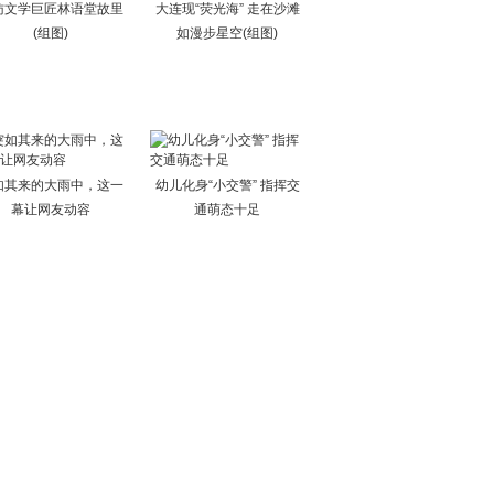
访文学巨匠林语堂故里
大连现“荧光海” 走在沙滩
(组图)
如漫步星空(组图)
如其来的大雨中，这一
幼儿化身“小交警” 指挥交
幕让网友动容
通萌态十足