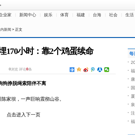
企业家
新闻中心
娱乐
体育
福建
台海
社会
生活
国内新闻
> 正文
170小时：靠2个鸡蛋续命
每
2
0
0
浏览
评论
条
福
康
中狗狗挣脱绳索陪伴不离
国
厦
北川陈家坝，一声巨响震彻山谷。
泉
注
福