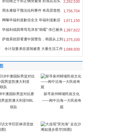
郭伯雄之子郭正钢突被查 好戏在后头
2,262,530
周永康疑干预法拉利事件 有高层曾怒
1,756,704
网曝毕福剑道歉信全文 毕福剑道歉后
1,671,150
毕福剑或因辱骂毛泽东"倒霉" 传已被央
1,387,622
萨德系统部署遭中国警告，韩国从上到
1,375,330
0
令计划妻弟谷源旭被查 大量生活工作
1,088,930
图
18中澳国际男篮对抗赛
探寻泉州蟳埔民俗文化
国男篮胜澳大利亚NBL
——闽中沿海一大民俗奇
联队
观