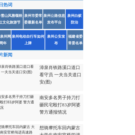
日热词
春雪山风雅颂映
泉州市委常
泉州公路信息
泉州白蚁
红文化旅游节
委最新名单
发布平台
防治
泉州网
泉州电动自行车如何
泉州公安发
福建省委
1周年
上牌
布
常委名单
片新闻
漳泉肖铁路溪口道口
看守员 一夫当关道口
安(图)
南安多名男子持刀打
砸民宅殴打83岁阿婆
警方通报情况
想骑摩托车回内蒙古