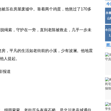
今
被压在房屋废墟中。靠着两个鸡蛋，他熬过了170多
永
山
挣脱绳索，守护在一旁，直到老陈被救走，几乎一步未
今日
图
建房，平凡的生活如老街前的小溪，少有波澜。他地震
对他人提起。
影报道
街，细雨蒙蒙。老街尽头有座石桥，是北川老县城通往