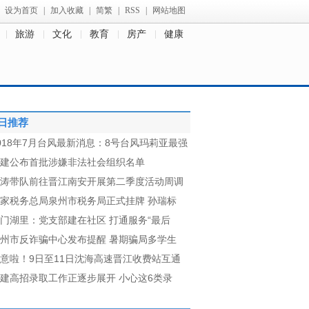
设为首页
|
加入收藏
|
简繁
|
RSS
|
网站地图
旅游
文化
教育
房产
健康
日推荐
018年7月台风最新消息：8号台风玛莉亚最强
建公布首批涉嫌非法社会组织名单
涛带队前往晋江南安开展第二季度活动周调
家税务总局泉州市税务局正式挂牌 孙瑞标
门湖里：党支部建在社区 打通服务“最后
州市反诈骗中心发布提醒 暑期骗局多学生
意啦！9日至11日沈海高速晋江收费站互通
建高招录取工作正逐步展开 小心这6类录