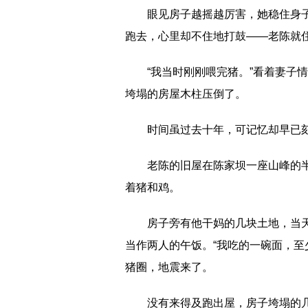
眼见房子越摇越厉害，她稳住身
跑去，心里却不住地打鼓——老陈就
“我当时刚刚喂完猪。”看着妻子
垮塌的房屋木柱压倒了。
时间虽过去十年，可记忆却早已
老陈的旧屋在陈家坝一座山峰的
着猪和鸡。
房子旁有他干妈的几块土地，当
当作两人的午饭。“我吃的一碗面，至
猪圈，地震来了。
没有来得及跑出屋，房子垮塌的