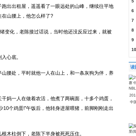
头
5
子跑出出租屋，遥遥看了一眼远处的山峰，继续往平地
或
6
住在山腰上，他怎么样了?
批
7
会
8
情绪变化，老陈接过话说，当时他还没反应过来，就被
9
下
1
刻入心底。
照
读
半山腰处，平时就他一人在山上，和一条灰狗为伴，养
20
天干妈一人在做着农活，他煮了两碗面，十多个鸡蛋，
中
少10个鸡蛋!”午饭后，他转身进屋喂猪，前脚刚刚走出
几根木柱倒下，老陈下半身被死死压住。