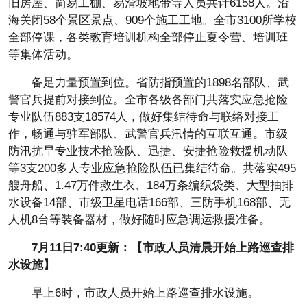
旧房屋、简易工棚、易滑坡地带等人员共计6158人。沿
海关闭58个景区景点、909个施工工地。全市3100所学校
全部停课，各类教育培训机构全部停止夏令营、培训班
等集体活动。
备足力量预置到位。省防指预置的1898名部队、武
警官兵提前对接到位。全市各级各部门共落实应急抢险
专业队伍883支18574人，做好集结待命与联络对接工
作，畅通与驻军部队、武警官兵汛情的互联互通。市级
防汛抗旱专业技术抢险队、迅捷、安捷抢险救援机动队
等3支200多人专业应急抢险队伍已集结待命。共落实495
艘舟船、1.47万件救生衣、184万条编织袋类、大型抽排
水设备14部、市级卫星电话166部、三防手机168部、无
人机8台等装备器材，做好随时应急调运救援准备。
7月11日7:40更新：【市政人员清晨开始上路巡查排
水设施】
早上6时，市政人员开始上路巡查排水设施。