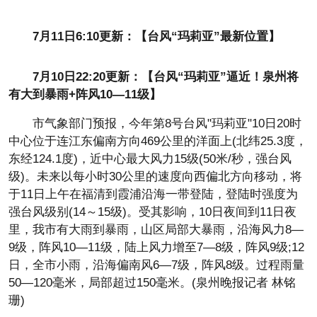
7月11日6:10更新：【台风“玛莉亚”最新位置】
7月10日22:20更新：【台风“玛莉亚”逼近！泉州将
有大到暴雨+阵风10—11级】
市气象部门预报，今年第8号台风"玛莉亚"10日20时
中心位于连江东偏南方向469公里的洋面上(北纬25.3度，
东经124.1度)，近中心最大风力15级(50米/秒，强台风
级)。未来以每小时30公里的速度向西偏北方向移动，将
于11日上午在福清到霞浦沿海一带登陆，登陆时强度为
强台风级别(14～15级)。受其影响，10日夜间到11日夜
里，我市有大雨到暴雨，山区局部大暴雨，沿海风力8—
9级，阵风10—11级，陆上风力增至7—8级，阵风9级;12
日，全市小雨，沿海偏南风6—7级，阵风8级。过程雨量
50—120毫米，局部超过150毫米。(泉州晚报记者 林铭
珊)