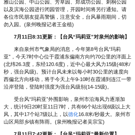
雅山公园、中山公园、芳草园、郑成功公园、刺桐公园
以及滨海公园进行闭园管理，开园时间将另行通知。请
各位市民朋友提高警惕，注意安全，台风暴雨期间，切
勿入园。(泉州晚报记者王金植)
7月11日8:31更新：【台风“玛莉亚”对泉州的影响】
来自泉州市气象局的消息，今年第8号台风“玛莉
亚”，今天7时中心位于霞浦东偏南方向约70公里的洋面上
(北纬26.3度，东经120.6度)，近中心最大风力15级(48米/
秒，强台风级)。预计台风未来以每小时30公里的速度向
西偏北方向移动，将于今天上午9-10时在霞浦到连江一带
沿岸登陆，登陆时强度为强台风级别(14-15级)。
受台风“玛莉亚”外围影响，泉州市沿海风力逐渐加
大，统计9日20时至11日7时，共有66个站出现6级以上大
风，其中17个站7级以上，以
德化
16.8米/秒最大。泉州市
山区局部乡镇有阵雨。(泉州晚报记者吴宗宝)
7月11日7:42更新：【台风“玛莉亚”最新位置】