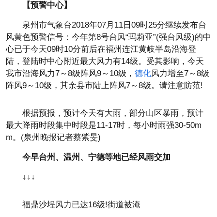
【预警中心】
泉州市气象台2018年07月11日09时25分继续发布台
风黄色预警信号：今年第8号台风“玛莉亚”(强台风级)的中
心已于今天09时10分前后在福州连江黄岐半岛沿海登
陆，登陆时中心附近最大风力有14级。受其影响，今天
我市沿海风力7～8级阵风9～10级，
德化
风力增至7～8级
阵风9～10级，其余县市陆上阵风7～8级。请注意防范!
根据预报，预计今天有大雨，部分山区暴雨，预计
最大降雨时段集中时段是11-17时，每小时雨强30-50m
m。(泉州晚报记者蔡紫旻)
今早台州、温州、宁德等地已经风雨交加
↓↓↓
福鼎沙埕风力已达16级!街道被淹