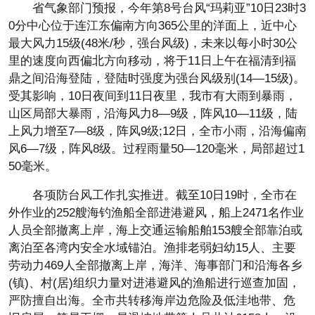
省气象部门预报，今年第8号台风“玛莉亚”10日23时3
0分中心位于连江东偏南方向365公里的洋面上，近中心
最大风力15级(48米/秒，强台风级)，未来以每小时30公
里的速度向西偏北方向移动，将于11日上午在福清到福
鼎之间沿海登陆，登陆时强度为强台风级别(14—15级)。
受其影响，10日夜间到11日夜里，我市有大雨到暴雨，
山区局部大暴雨，沿海风力8—9级，阵风10—11级，陆
上风力增至7—8级，阵风9级;12日，全市小雨，沿海偏南
风6—7级，阵风8级。过程雨量50—120毫米，局部超过1
50毫米。
各项防台风工作扎实推进。截至10日19时，全市在
外作业的252艘海钓渔船全部进港避风，船上2471名作业
人员全部撤离上岸，海上交通运输船舶153艘全部靠泊或
离泊至各湾内安全水域锚泊。渔排老弱妇幼15人、主要
劳动力469人全部撤离上岸，海洋、海事部门和沿海各乡
(镇)、村(居)组织力量对进港避风的渔船进行巡查加固，
严防擅自出海。全市共转移海岸边危险及低洼地带、危