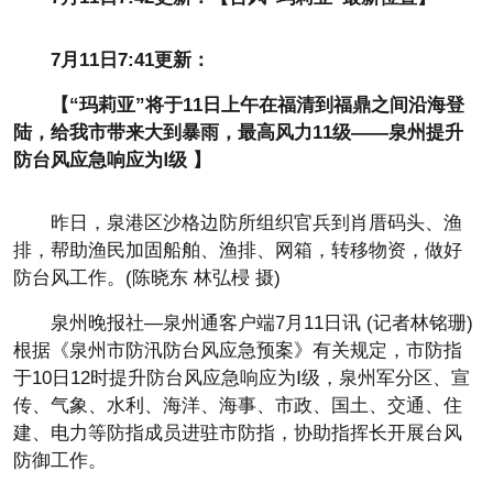
7月11日7:41更新：
【“玛莉亚”将于11日上午在福清到福鼎之间沿海登
陆，给我市带来大到暴雨，最高风力11级——泉州提升
防台风应急响应为Ⅰ级 】
昨日，泉港区沙格边防所组织官兵到肖厝码头、渔
排，帮助渔民加固船舶、渔排、网箱，转移物资，做好
防台风工作。(陈晓东 林弘梫 摄)
泉州晚报社—泉州通客户端7月11日讯 (记者林铭珊)
根据《泉州市防汛防台风应急预案》有关规定，市防指
于10日12时提升防台风应急响应为Ⅰ级，泉州军分区、宣
传、气象、水利、海洋、海事、市政、国土、交通、住
建、电力等防指成员进驻市防指，协助指挥长开展台风
防御工作。