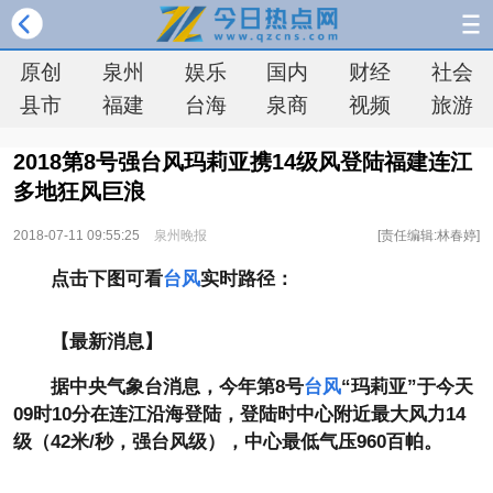
原创
泉州
娱乐
国内
财经
社会
县市
福建
台海
泉商
视频
旅游
2018第8号强台风玛莉亚携14级风登陆福建连江
多地狂风巨浪
2018-07-11 09:55:25
泉州晚报
[责任编辑:林春婷]
点击下图可看
台风
实时路径：
【最新消息】
据中央气象台消息，今年第8号
台风
“玛莉亚”于今天
09时10分在连江沿海登陆，登陆时中心附近最大风力14
级（42米/秒，强台风级），中心最低气压960百帕。