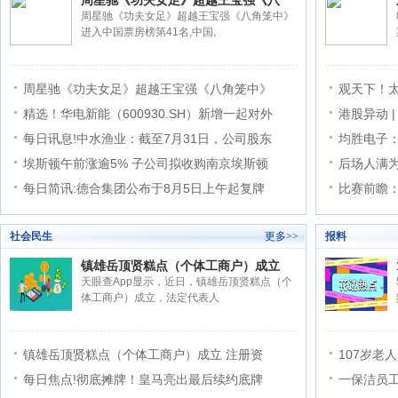
周星驰《功夫女足》超越王宝强《八
周星驰《功夫女足》超越王宝强《八角笼中》
进入中国票房榜第41名,中国,
周星驰《功夫女足》超越王宝强《八角笼中》
观天下！
精选！华电新能（600930.SH）新增一起对外
港股异动 
每日讯息!中水渔业：截至7月31日，公司股东
均胜电子
埃斯顿午前涨逾5% 子公司拟收购南京埃斯顿
后场人满
每日简讯:德合集团公布于8月5日上午起复牌
比赛前瞻：
社会民生
更多>>
报料
镇雄岳顶贤糕点（个体工商户）成立
天眼查App显示，近日，镇雄岳顶贤糕点（个
体工商户）成立，法定代表人
镇雄岳顶贤糕点（个体工商户）成立 注册资
107岁老
每日焦点!彻底摊牌！皇马亮出最后续约底牌
一保洁员