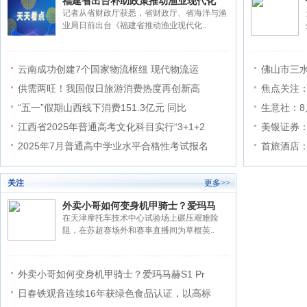
福建省出台补助政策推动渔业现代化
记者从省财政厅获悉，省财政厅、省海洋与渔
业局日前出台《福建省推动渔业现代化..
云南成功创建7个国家物流枢纽 现代物流运
佛山市三
供需两旺！我国假日旅游消费热度再创新高
焦点关注
“五一”假期山西线下消费151.3亿元 同比
生意社：8
江西省2025年普通高考文化科目实行“3+1+2
美银证券
2025年7月普通高中学业水平合格性考试报名
首旅酒店
关注
更多>>
外卖小哥如何变身机甲骑士？爱玛马
在天津摩托车技术中心试验场上碾压艰难险
阻，在苏超赛场外和赛事直播间为草根英..
外卖小哥如何变身机甲骑士？爱玛马赫S1 Pr
日春铁观音连续16年获绿色食品认证，以高标