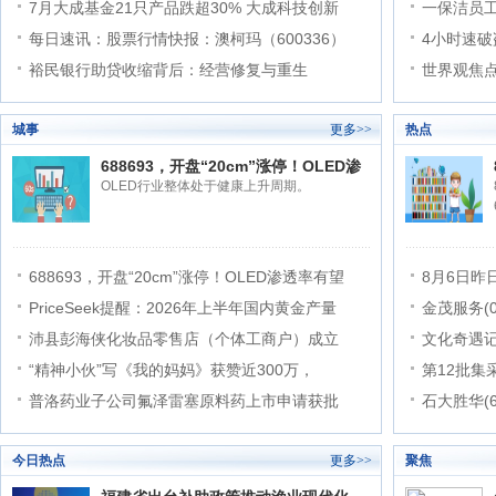
7月大成基金21只产品跌超30% 大成科技创新
一保洁员
每日速讯：股票行情快报：澳柯玛（600336）
4小时速破
裕民银行助贷收缩背后：经营修复与重生
世界观焦
城事
更多>>
热点
688693，开盘“20cm”涨停！OLED渗
OLED行业整体处于健康上升周期。
688693，开盘“20cm”涨停！OLED渗透率有望
8月6日昨
PriceSeek提醒：2026年上半年国内黄金产量
金茂服务(
沛县彭海侠化妆品零售店（个体工商户）成立
文化奇遇
“精神小伙”写《我的妈妈》获赞近300万，
第12批
普洛药业子公司氟泽雷塞原料药上市申请获批
石大胜华(6
今日热点
更多>>
聚焦