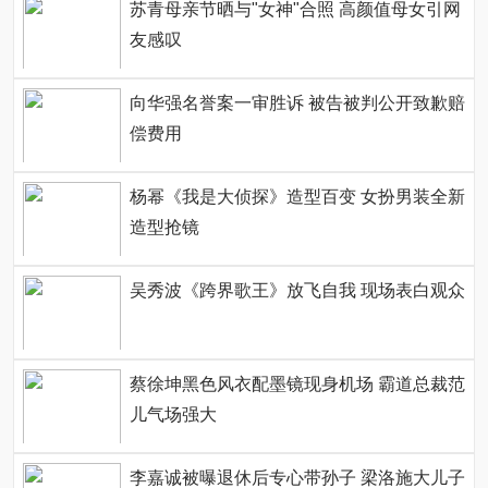
苏青母亲节晒与"女神"合照 高颜值母女引网
友感叹
向华强名誉案一审胜诉 被告被判公开致歉赔
偿费用
杨幂《我是大侦探》造型百变 女扮男装全新
造型抢镜
吴秀波《跨界歌王》放飞自我 现场表白观众
蔡徐坤黑色风衣配墨镜现身机场 霸道总裁范
儿气场强大
李嘉诚被曝退休后专心带孙子 梁洛施大儿子