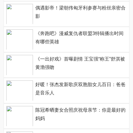
偶遇影帝！梁朝伟匈牙利参赛与粉丝亲密合
影
《奔跑吧》漫威复仇者联盟3特辑播出时间
有哪些英雄
《一出好戏》首曝剧情 王宝强“称王”舒淇被
黄渤强吻
好暖！张杰发新歌庆双胞胎女儿百日：爸爸
是音乐人
陈冠希晒妻女合照庆祝母亲节：你是最好的
妈妈