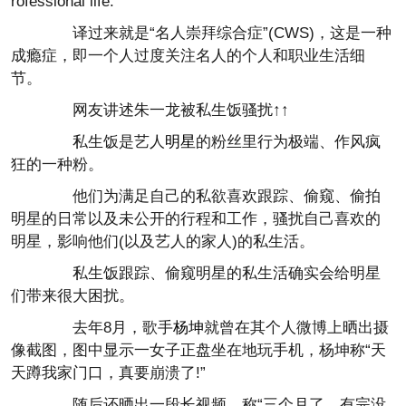
rofessional life.
译过来就是“名人崇拜综合症”(CWS)，这是一种
成瘾症，即一个人过度关注名人的个人和职业生活细
节。
网友讲述朱一龙被私生饭骚扰↑↑
私生饭是艺人
明星
的粉丝里行为极端、作风疯
狂的一种粉。
他们为满足自己的私欲喜欢跟踪、偷窥、偷拍
明星的日常以及未公开的行程和工作，骚扰自己喜欢的
明星，影响他们(以及艺人的家人)的私生活。
私生饭跟踪、偷窥明星的私生活确实会给明星
们带来很大困扰。
去年8月，歌手
杨坤
就曾在其个人微博上晒出摄
像截图，图中显示一女子正盘坐在地玩手机，杨坤称“天
天蹲我家门口，真要崩溃了!”
随后还晒出一段长视频，称“三个月了，有完没