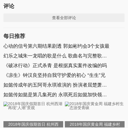
评论
查看全部评论
每日推荐
心动的信号第六期结果剧透 郭如彬约会3个女孩最
幻乐之城朱一龙唱的歌是什么 歌曲名与完整歌词介绍
《破冰行动》正式杀青 是根据真实案件改编的吗
《凉生》钟汉良坚持自我守护爱的初心 “生生”兄
如懿传成年的五阿哥永琪谁演的 扮演者屈楚萧个人
如懿传如懿是第几集死的 永琪死后如懿加快领盒饭
2018年国庆假期首日 杭州西
2018年国庆黄金周 福建乡村