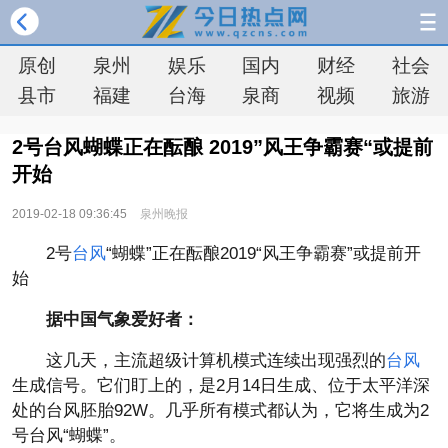
原创
泉州
娱乐
国内
财经
社会
县市
福建
台海
泉商
视频
旅游
2号台风蝴蝶正在酝酿 2019”风王争霸赛“或提前
开始
2019-02-18 09:36:45
泉州晚报
2号
台风
“蝴蝶”正在酝酿2019“风王争霸赛”或提前开
始
据中国气象爱好者：
这几天，主流超级计算机模式连续出现强烈的
台风
生成信号。它们盯上的，是2月14日生成、位于太平洋深
处的台风胚胎92W。几乎所有模式都认为，它将生成为2
号台风“蝴蝶”。