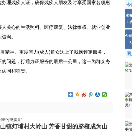
能办理残疾人证，确保残疾人朋友及时享受
国家
各项惠
今
永
山
疾人关心的生活照料、医疗康复、法律维权、就业创业
今日
众咨询。
重度精神、重度智力(成人)群众送上了残疾评定服务，
图
证
的问题，打通
办证
服务的最后一公里，这一为群众办
泛认同和称赞。
山镇灯埔村大岭山 芳香甘甜的脐橙成为山