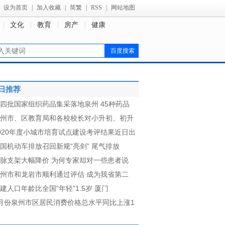
设为首页
|
加入收藏
|
简繁
|
RSS
|
网站地图
文化
教育
房产
健康
日推荐
四批国家组织药品集采落地泉州 45种药品
州市、区教育局和各校校长对小升初、初升
020年度小城市培育试点建设考评结果近日出
国机动车排放召回新规“亮剑” 尾气排放
脉支架大幅降价 为何专家却对一些患者说
州市和龙岩市顺利通过评估 成为我省第二
建人口年龄比全国“年轻”1.5岁 厦门
月份泉州市区居民消费价格总水平同比上涨1