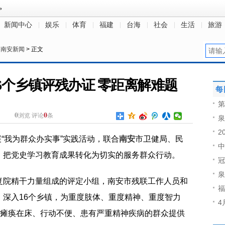
新闻中心
娱乐
体育
福建
台海
社会
生活
旅游
>
南安新闻
> 正文
6个乡镇评残办证 零距离解难题
每
第
0
0
浏览
评论
条
泉
2
“我为群众办实事”实践活动，联合
南安
市卫健局、民
中
，把党史学
习
教育成果转化为切实的服务群众行动。
冠
泉
复院精干力量组成的评定小组，南安市残联工作人员和
福
，深入16个乡镇，为重度肢体、重度精神、重度智力
4
瘫痪在床、行动不便、患有严重精神疾病的群众提供