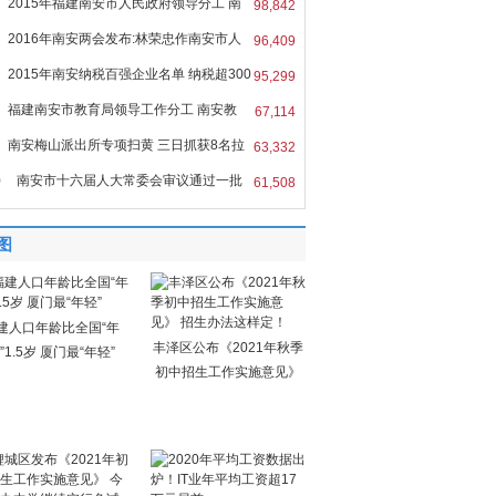
2015年福建南安市人民政府领导分工 南
98,842
2016年南安两会发布:林荣忠作南安市人
96,409
2015年南安纳税百强企业名单 纳税超300
95,299
福建南安市教育局领导工作分工 南安教
67,114
南安梅山派出所专项扫黄 三日抓获8名拉
63,332
0
南安市十六届人大常委会审议通过一批
61,508
图
建人口年龄比全国“年
丰泽区公布《2021年秋季
”1.5岁 厦门最“年轻”
初中招生工作实施意见》