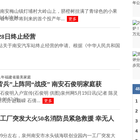
南安梅山镇灯埔村大岭山上，脐橙树挂满了青绿色的小果
1 14:18:34
着年底即将到来的首个投产年...
更多
28日终止经营
站关于南安汽车站终止经营的申请。根据《中华人民共和国
皆兵”上阵同“战疫” 南安石俊明家庭获
4
石俊明入户宣传(石俊明 供图)泉州网5月19日讯(记者 陈灵
9 08:52:29
讯员 赵颖嵘 石倩...
更多
1
2
工厂突发大火50名消防员紧急救援 幸无人
3
车
4
09分左右，泉州南安市水头镇海联创业园内一工厂突发大