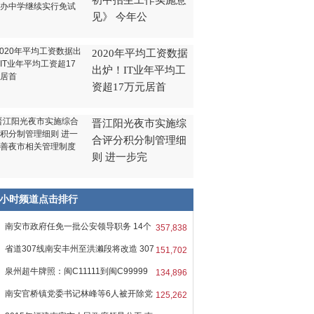
初中招生工作实施意
见》 今年公
2020年平均工资数据
出炉！IT业年平均工
资超17万元居首
晋江阳光夜市实施综
合评分积分制管理细
则 进一步完
8小时频道点击排行
南安市政府任免一批公安领导职务 14个
357,838
省道307线南安丰州至洪濑段将改造 307
151,702
泉州超牛牌照：闽C11111到闽C99999
134,896
牌
南安官桥镇党委书记林峰等6人被开除党
125,262