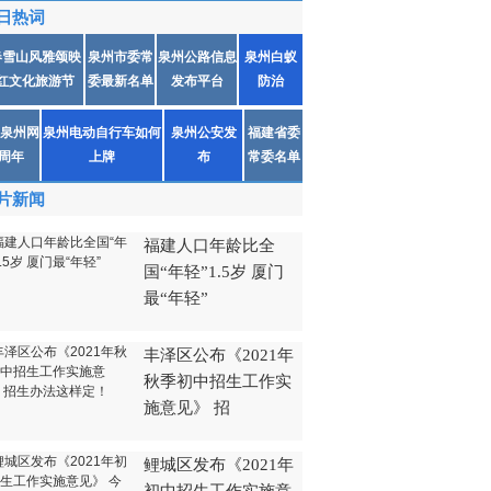
日热词
春雪山风雅颂映
泉州市委常
泉州公路信息
泉州白蚁
红文化旅游节
委最新名单
发布平台
防治
泉州网
泉州电动自行车如何
泉州公安发
福建省委
1周年
上牌
布
常委名单
片新闻
福建人口年龄比全
国“年轻”1.5岁 厦门
最“年轻”
丰泽区公布《2021年
秋季初中招生工作实
施意见》 招
鲤城区发布《2021年