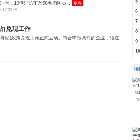
籍
5
冲天，10辆消防车及50名消防员...
更多
8 17:11:01
6
民
7
贴)兑现工作
8
励(补贴)政策兑现工作正式启动。符合申报条件的企业，须在
9
1
人
读
福
轻