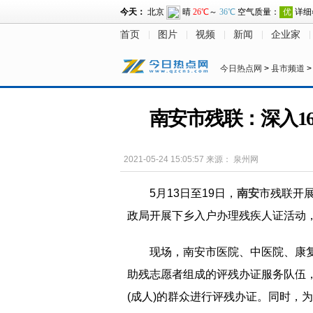
首页
图片
视频
新闻
企业家
今日热点网
>
县市频道
南安市残联：深入1
2021-05-24 15:05:57
来源：
泉州网
5月13日至19日，
南安
市残联开展
政局开展下乡入户办理残疾人证活动
现场，南安市医院、中医院、康
助残志愿者组成的评残
办证
服务队伍
(成人)的群众进行评残
办证
。同时，为