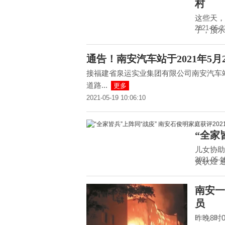
村
这些天，
2021-05-2
子，预示
通告！南安汽车站于2021年5月
接福建省泉运实业集团有限公司南安汽车
道路...
更多
2021-05-19 10:06:10
“全家
儿女协助
2021-05-1
黄耿煌 通
南安一
员
昨晚8时