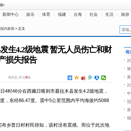
新闻中心
娱乐
体育
福建
台海
社会
生活
旅游
>
国内新闻
> 正文
生4.2级地震 暂无人员伤亡和财
每
产损失报告
2
第
0
0
泉
浏览
评论
条
2
日4时46分在西藏日喀则市聂拉木县发生4.2级地震，
中
9度，东经86.47度。震中5公里范围内
平
均海拔约5088
冠
泉
福
门布乡普日村村民得知，该村没有震感。而位于此次地