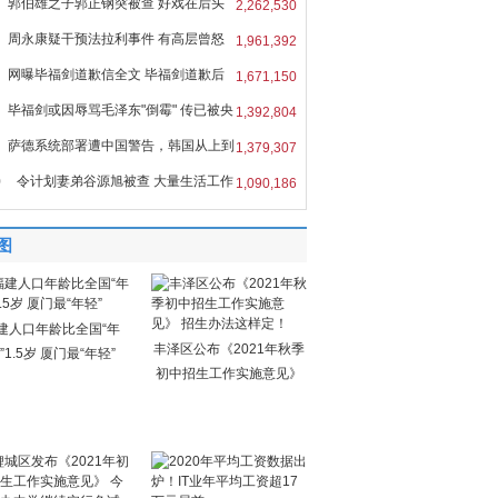
郭伯雄之子郭正钢突被查 好戏在后头
2,262,530
周永康疑干预法拉利事件 有高层曾怒
1,961,392
网曝毕福剑道歉信全文 毕福剑道歉后
1,671,150
毕福剑或因辱骂毛泽东"倒霉" 传已被央
1,392,804
萨德系统部署遭中国警告，韩国从上到
1,379,307
0
令计划妻弟谷源旭被查 大量生活工作
1,090,186
图
建人口年龄比全国“年
丰泽区公布《2021年秋季
”1.5岁 厦门最“年轻”
初中招生工作实施意见》