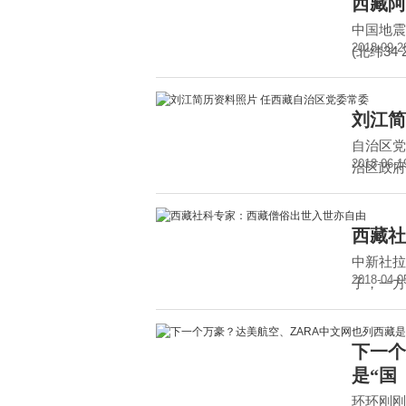
西藏阿
中国地震
2018-09-2
(北纬34 
刘江简
自治区党
2018-06-1
治区政府
西藏社
中新社拉
2018-04-0
子，一方
下一个
是“国
环环刚刚