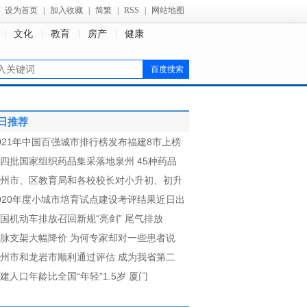
设为首页
|
加入收藏
|
简繁
|
RSS
|
网站地图
文化
教育
房产
健康
日推荐
021年中国百强城市排行榜发布福建8市上榜
四批国家组织药品集采落地泉州 45种药品
州市、区教育局和各校校长对小升初、初升
020年度小城市培育试点建设考评结果近日出
国机动车排放召回新规“亮剑” 尾气排放
脉支架大幅降价 为何专家却对一些患者说
州市和龙岩市顺利通过评估 成为我省第二
建人口年龄比全国“年轻”1.5岁 厦门