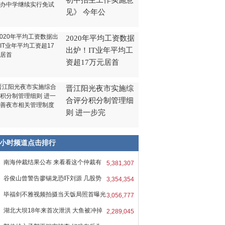
初中招生工作实施意
见》 今年公
2020年平均工资数据
出炉！IT业年平均工
资超17万元居首
晋江阳光夜市实施综
合评分积分制管理细
则 进一步完
8小时频道点击排行
南海仲裁结果公布 来看看这个仲裁有
5,381,307
谷俊山曾警告廖锡龙恐吓刘源 几股势
3,354,354
毕福剑不雅视频拍摄当天饭局照首曝光
3,056,777
湖北大坝18年来首次泄洪 大鱼被冲掉
2,289,045