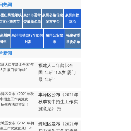
日热词
春雪山风雅颂映
泉州市委常
泉州公路信息
泉州白蚁
红文化旅游节
委最新名单
发布平台
防治
泉州网
泉州电动自行车如何
泉州公安发
福建省委
1周年
上牌
布
常委名单
片新闻
福建人口年龄比全
国“年轻”1.5岁 厦门
最“年轻”
丰泽区公布《2021年
秋季初中招生工作实
施意见》 招
鲤城区发布《2021年