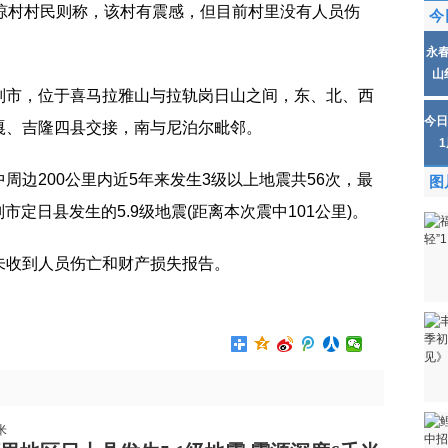
嘎琼村村民则称，该村有震感，但目前村里没有人员伤
今
永
山
则市，位于喜马拉雅山与拉轨岗日山之间，东、北、西
今日
嘎、吉隆四县交接，南与尼泊尔毗邻。
周边200公里内
近
5年来发生3级以上地震共56次，最
图
则市定日县发生的5.9级地震(距离本次震中101公里)。
未收到人员伤亡和财产损失报告。