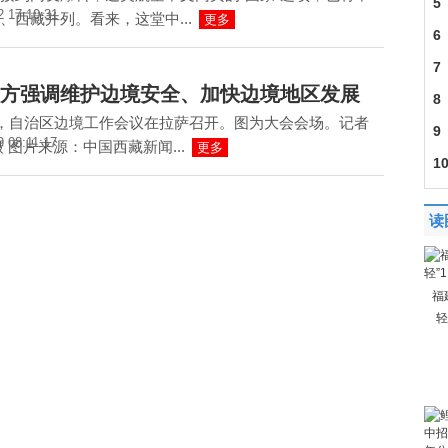
头
5
2 17:10:31
、西藏并列。看来，这堂中...
更多
或
6
批
7
方强调维护边境安全、加快边境地区发展
会
8
日，自治区边境工作会议在拉萨召开。图为大会会场。记者
9
9 08:11:17
摄 图片来源：中国西藏新闻...
更多
下
1
照
读
福
轻