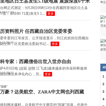
里地区日土县发生5.1级地震 震源深度6千米
台网正式测定：9月28日05时13分在西藏阿里地区日土县
8 07:57:10
27度，东经80 71度)发生5 1...
更多
历资料照片 任西藏自治区党委常委
委常委刘江等发言。公开报道显示，刘江此前担任西藏自
9 11:35:39
副主席，区党委政法委副书记...
更多
科专家：西藏僧俗出世入世亦自由
4
萨4月5日电 (赵延 赵朗 江飞波)越来越多的寺庙和释迦弟
5 19:20:21
面以佛法来净化内心，另...
更多
1
多
2
万豪？达美航空、ZARA中文网也列西藏
力
3
4
接到网友爆料，达美航空中文网页的“国家”选项，也将中