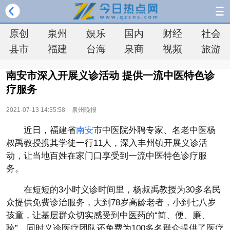
原创
泉州
娱乐
国内
财经
社会
县市
福建
台海
泉商
视频
旅游
南安市深入开展义诊活动 提供一流中医特色诊
疗服务
2021-07-13 14:35:58
泉州晚报
近
日，福建省
南安
市中医院外聘专家、名老中医杨
叔禹教授携其学徒一行11人，深入丰州镇开展义诊活
动，让当地百姓在家门口享受到一流中医特色诊疗服
务。
在短短的3小时义诊时间里，杨叔禹教授为30多名民
众提供免费诊治服务，大到78岁高龄老者，小到七八岁
孩童，让基层群众切实感受到中医药的“简、便、廉、
验”。同时义诊医疗团队还免费为100多名群众提供了医疗