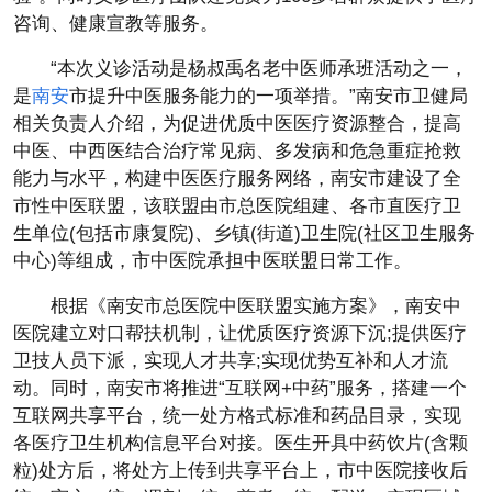
咨询、健康宣教等服务。
“本次义诊活动是杨叔禹名老中医师承班活动之一，
是
南安
市提升中医服务能力的一项举措。”南安市卫健局
相关负责人介绍，为促进优质中医医疗资源整合，提高
中医、中西医结合治疗常见病、多发病和危急重症抢救
能力与水
平
，构建中医医疗服务网络，南安市建设了全
市
性
中医联盟，该联盟由市总医院组建、各市直医疗卫
生单位(包括市康复院)、乡镇(街道)卫生院(社区卫生服务
中心)等组成，市中医院承担中医联盟日常工作。
根据《南安市总医院中医联盟实施方案》，南安中
医院建立对口帮扶机制，让优质医疗资源下沉;提供医疗
卫技人员下派，实现人才共享;实现优势互补和人才流
动。同时，南安市将推进“互联网+中药”服务，搭建一个
互联网共享
平
台，统一处方格式标准和药品目录，实现
各医疗卫生机构信息
平
台对接。医生开具中药饮片(含颗
粒)处方后，将处方上传到共享
平
台上，市中医院接收后