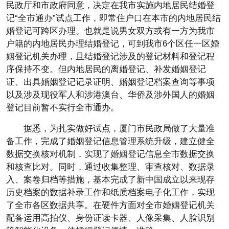
民政厅和市政府同意，决定在我市实施内地居民结婚登
记“全市通办”试点工作，即常住户口在本市的内地居民结
婚登记可跨区办理。也就是说男女双方或有一方为我市
户籍的内地居民办理结婚登记，可到我市6个区任一区婚
姻登记机关办理，且结婚登记涉及的登记材料和登记程
序保持不变。但内地居民的离婚登记、补发婚姻登记
证、出具婚姻登记记录证明、婚姻登记档案查询等事项
以及涉及现役军人和涉港澳台、华侨及涉外国人的婚姻
登记目前暂不实行全市通办。
据悉，为扎实做好试点，厦门市民政局做了大量准
备工作，完成了婚姻登记信息管理系统升级，建立健全
数据交换核对机制，实现了婚姻登记信息全市数据交换
和核查比对。同时，通过收集整理、审查核对、数据录
入、案卷归档等措施，基本完成了新中国成立以来现存
历史档案的数据补录工作和纸质档案电子化工作，实现
了全市各区数据共享。在硬件方面对全市婚姻登记机关
配备运用高拍仪、身份证读卡器、人像采集、人脸识别