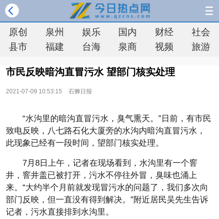
原创
泉州
娱乐
国内
财经
社会
县市
福建
台海
泉商
视频
旅游
市民反映暗沟直冒污水 望部门核实处理
2021-07-09 10:53:15
石狮日报
“水沟里的暗沟直冒污水，臭气熏天。”日前，有市民
致电反映，八七路石化大厦旁的水沟内暗沟直冒污水，
此现象已经有一段时间，望部门核实处理。
7月8日上午，记者在现场看到，水沟里有一个窨
井，窨井盖已被打开，污水不停往外冒，臭味也涌上
来。“大约半个月前就发现冒污水的问题了，我们多次向
部门反映，但一直没有得到解决。”附
近
居民吴先生告诉
记者，污水直接排到水沟里。