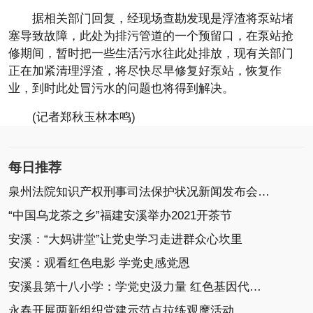
据相关部门回复，经现场查勘发现是浮渣将泵站堵
塞导致故障，此处为排污管道的一个预留口，在泵站抢
修期间，暂时把一些生活污水往此处排放，现有关部门
正在加紧清理浮渣，将尽快尽早修复好泵站，恢复作
业，到时此处冒污水的问题也将得到解决。
(记者郑秋玉林本鸣)
每日推荐
泉州法院知识产权刑事司法保护状况新闻发布会召开
“中国乌龙茶之乡”福建安溪举办2021开茶节
安溪：“大妈讲堂”让党史学习走进群众心坎里
安溪：观看红色电影 学党史感党恩
安溪县第十八小学：学党史汲力量 红色基因代代传
永春开展两新组织党建示范点拉练观摩活动