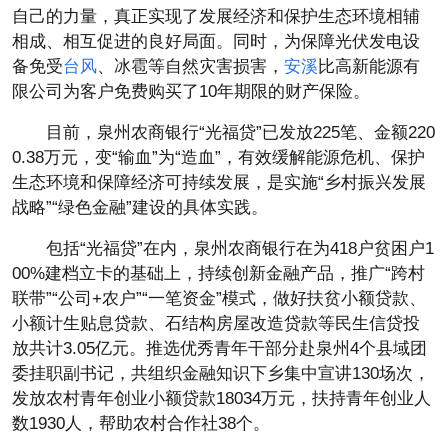
自己的力量，真正实现了发展经济和保护生态环境相辅
相成、相互促进的良好局面。同时，为保障光伏发电设
备免受
台风
、冰雹等自然灾害损害，
安溪
比高新能源有
限公司为客户免费购买了10年期限的财产保险。
目前，泉州农商银行“光福贷”已发放225笔、金额220
0.38万元，变“输血”为“造血”，有效缓解能源危机、保护
生态环境和保障经济可持续发展，是实施“乡村振兴发展
战略”“绿色金融”建设的具体实践。
包括“光福贷”在内，泉州农商银行在为418户贫困户1
00%建档立卡的基础上，持续创新金融产品，推广“跨村
联带”“公司+农户”“一笔资金”模式，做好扶贫小额贷款、
小额计生贴息贷款、石结构房屋改造贷款等民生信贷投
放共计3.05亿元。推选优秀青年干部分赴泉州4个县域团
委挂职副书记，共组织金融知识下乡集中宣讲130场次，
发放农村青年创业小额贷款18034万元，扶持青年创业人
数1930人，帮助农村合作社38个。