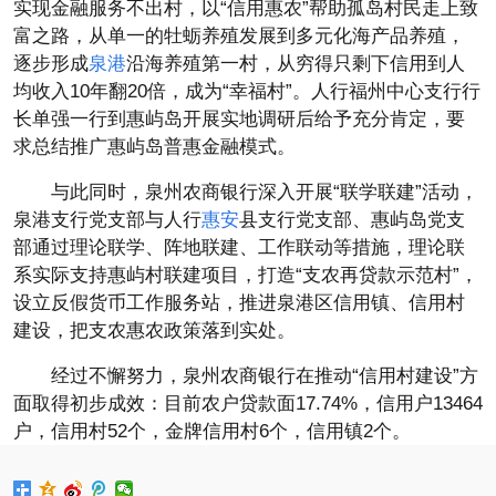
实现金融服务不出村，以“信用惠农”帮助孤岛村民走上致
富之路，从单一的牡蛎养殖发展到多元化海产品养殖，
逐步形成
泉港
沿海养殖第一村，从穷得只剩下信用到人
均收入10年翻20倍，成为“幸福村”。人行福州中心支行行
长单强一行到惠屿岛开展实地调研后给予充分肯定，要
求总结推广惠屿岛普惠金融模式。
与此同时，泉州农商银行深入开展“联学联建”活动，
泉港支行党支部与人行
惠安
县支行党支部、惠屿岛党支
部通过理论联学、阵地联建、工作联动等措施，理论联
系实际支持惠屿村联建项目，打造“支农再贷款示范村”，
设立反假货币工作服务站，推进泉港区信用镇、信用村
建设，把支农惠农政策落到实处。
经过不懈努力，泉州农商银行在推动“信用村建设”方
面取得初步成效：目前农户贷款面17.74%，信用户13464
户，信用村52个，金牌信用村6个，信用镇2个。