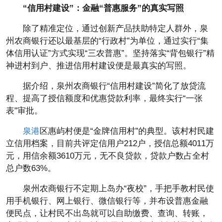
“信用村建设”：金融“普惠服务”的真实写照
除了精准定位，通过创新产品扶助特定人群外，泉
州农商银行还以最基层的“行政村”为单位，通过实行“集
体信用认证”方式实现“三农普惠”。坚持落实“背包银行”精
神进村到户、推进信用村建设便是最真实的写照。
据介绍，泉州农商银行“信用村建设”简化了放贷流
程、提高了授信额度和优惠贷款利率，最终实行“一张
表”审批。
泉港
区惠屿村便是“金牌信用村”的典型。该村村民建
立信用档案，目前共评定信用户212户，授信总额4011万
元，用信余额3610万元，无不良贷款，贷款户数占全村
总户数63%。
泉州农商银行不定期上岛办“夜校”，手把手教村民使
用手机银行、网上银行、微信银行等，并布设普惠金融
便民点，让村民不出岛就可以自助缴费、查询、转账，