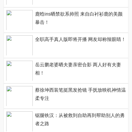
鹿晗ins晒禁欲系帅照 来自白衬衫鹿的美颜
暴击！
全职高手真人版即将开播 网友却称辣眼睛！
岳云鹏老婆晒夫妻亲密合影 两人好有夫妻
相！
蔡徐坤西装笔挺黑发抢镜 手抚放映机神情温
柔专注
锯腿铁汉：从被救到自助再到帮助别人的勇
者之路