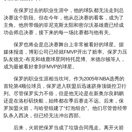
在保罗过去的职业生涯中，他的球队都无法走到总
决赛这个阶段。但在今年，他从总决赛的看客，成为了
主角。他所带领的菲尼克斯太阳和密尔沃基雄鹿已经成
功会师总决赛，接下来的每一场比赛都与他有关。
保罗也将会是总决赛舞台上非常被看好的球星。据
媒体报道，
博彩
公司已经就FMVP开出了赔率。保罗力压
队友德文-布克和雄鹿球星阿特托昆博、米德尔顿等人，
成为最被看好拿到FMVP的球星。
保罗的职业生涯相当坎坷。作为2005年NBA选秀的
首轮第4顺位球员，保罗进入联盟后迅速跻身顶级控卫行
列。尽管保罗实力不俗，但是他无论是在新奥尔良鹈鹕
还是在洛杉矶快船，始终都在季后赛走不远。后来，保
罗加盟火箭，与哈登组建了“灯泡组合”。他们尽管曾经带
队杀入西决，但已经无法冲出西部。
后来，火箭把保罗当成了垃圾合同甩走。离开火箭