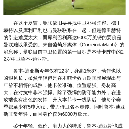
在这个夏窗，曼联依旧要寻找中卫补强阵容。德里
赫特以及库利巴利也与曼联联系在一起，但是德里赫特
的引进难度太大，而库利巴利高达9000万英镑的要价是
曼联难以承受的。来自葡萄牙媒体《CorreiodaManh》的
消息称，曼联目前中卫位置的第一目标是本菲卡阵中的2
2岁中卫鲁本-迪亚斯。
鲁本-迪亚斯今年仅有22岁，身高1米87，动作也以
凶狠见长，虽然年轻但是在本菲卡效力期间就展现出与
年龄不相符的成熟，他卡位准确、位置感强、身材高
大，在对抗中非常强悍。除了强悍的防守能力外，在进
攻端也有出色的发挥，升入本菲卡一线队后，他每个赛
季都至少有5球入账，带刀侍卫名不虚传。同时鲁本-迪亚
斯非常年轻，而且身价仅为6000万欧元。
鉴于年轻、低价、潜力大的特质，鲁本-迪亚斯也成