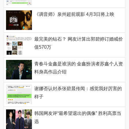
《调音师》泉州超前观影 4月3日将上映
最完美的钻石？ 网友计算出郭碧婷订婚戒价
值570万
青春斗金鑫是谁演的 金鑫扮演者苏鑫个人资
料身高作品介绍
谢娜否认封杀张碧晨传闻：感觉我好厉害的
样子
韩国网友评“最希望退出的偶像” 胜利高票当
选