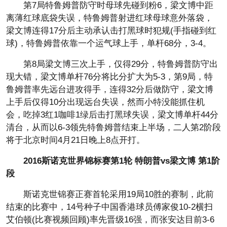
第7局特鲁姆普防守时母球先碰到粉6，梁文博中距
离薄红球底袋失误，特鲁姆普射进红球母球意外落袋，
梁文博连得17分后主动承认击打黑球时犯规(手指碰到红
球)，特鲁姆普依靠一个运气球上手，单杆68分，3-4。
第8局梁文博三次上手，仅得29分，特鲁姆普防守出
现大错，梁文博单杆76分将比分扩大为5-3，第9局，特
鲁姆普率先远台进攻得手，连得32分后做防守，梁文博
上手后仅得10分出现远台失误，然而小特没能抓住机
会，吃掉3红1咖啡1绿后击打黑球失误，梁文博单杆44分
清台，从而以6-3领先特鲁姆普结束上半场，二人第2阶段
将于北京时间4月21日晚上8点开打。
2016斯诺克世界锦标赛第1轮 特朗普vs梁文博 第1阶
段
斯诺克世锦赛正赛首轮采用19局10胜的赛制，此前
结束的比赛中，14号种子中国香港球员傅家俊10-2横扫
艾伯顿(比赛视频回顾)率先晋级16强，而张安达目前3-6