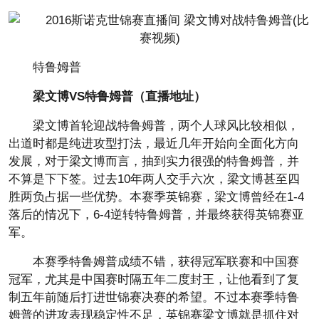
特鲁姆普
梁文博VS特鲁姆普（直播地址）
梁文博首轮迎战特鲁姆普，两个人球风比较相似，
出道时都是纯进攻型打法，最近几年开始向全面化方向
发展，对于梁文博而言，抽到实力很强的特鲁姆普，并
不算是下下签。过去10年两人交手六次，梁文博甚至四
胜两负占据一些优势。本赛季英锦赛，梁文博曾经在1-4
落后的情况下，6-4逆转特鲁姆普，并最终获得英锦赛亚
军。
本赛季特鲁姆普成绩不错，获得冠军联赛和中国赛
冠军，尤其是中国赛时隔五年二度封王，让他看到了复
制五年前随后打进世锦赛决赛的希望。不过本赛季特鲁
姆普的进攻表现稳定性不足，英锦赛梁文博就是抓住对