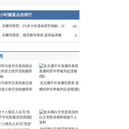
8小时频道点击排行
石狮市医院：21岁小伙遗体器官捐献：让
85
石狮市医院：规范教学查房 提高临床教
0
图
和与泉州关系添新证据
女主播不许直播吃香蕉 直
州进士徐升堂联姻郑和
播间穿吊带被判定违规(图)
十八陵石人石马“洗澡”