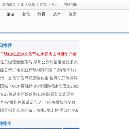
设为首页
|
加入收藏
|
简繁
|
RSS
|
网站地图
旅游
文化
教育
房产
健康
日推荐
二映山红旅游文化节在永春雪山风雅颂开幕
任总经理受贿落马 泉州公交与福厦差距多大
建公示25名拟任厅级领导职务干部(附照片)
州一文化官员辱骂应聘女生 被撤职开除党籍
国城市GDP百强榜 泉州领跑福建位居第23位
安17位越南新娘落跑
山村剩男娶妻难调查
言书"泉州你被谁遗忘？"十问泉州如何复兴
国百强县名单公布：泉州5地上榜 晋江排第8
地指引