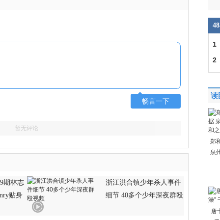
4
1
2
读
畅言一下
暂无评论
郑
泉
9期林志
浙江洪合镇少年杀人事件
nry贴身
细节 40多个少年深夜群殴
唐