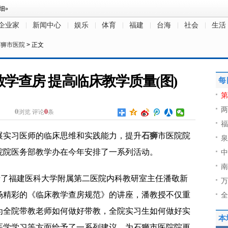
企业家
新闻中心
娱乐
体育
福建
台海
社会
生活
石狮市医院
> 正文
学查房 提高临床教学质量(图)
每
第
两
0
0
浏览
评论
条
福
展实习医师的临床思维和实践能力，提升
石狮
市医院院
泉
院院医务部教学办在今年安排了一系列活动。
中
南
请了福建医科大学附属第二医院内科教研室主任潘敬新
万
场精彩的《临床教学查房规范》的讲座，潘教授不仅重
全
为全院带教老师如何做好带教，全院实习生如何做好实
本
医学学习等方面给予了一系列建议，为石狮市医院院更