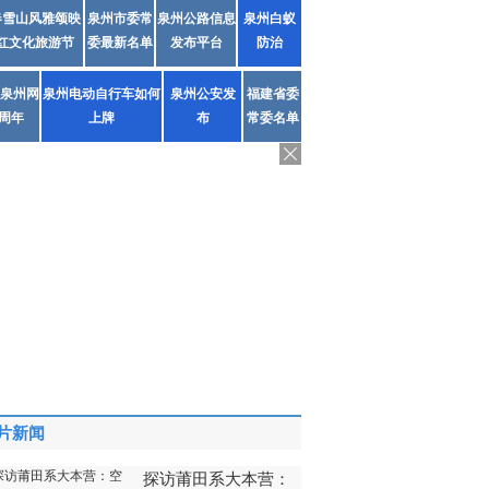
春雪山风雅颂映
泉州市委常
泉州公路信息
泉州白蚁
红文化旅游节
委最新名单
发布平台
防治
泉州网
泉州电动自行车如何
泉州公安发
福建省委
1周年
上牌
布
常委名单
片新闻
探访莆田系大本营：