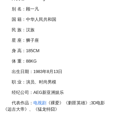
别 名：顾一凡
国 籍：中华人民共和国
民 族：汉族
星 座：狮子座
身 高：185CM
体 重：88KG
出生日期：1983年8月13日
职 业：演员、时尚男模
经纪公司：AEG新亚洲娱乐
代表作品：
电视剧
《裸爱》《剿匪英雄》;3D电影
《远古大帝》、《猛龙特囧》