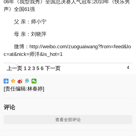
06年《我型我秀》全国总决赛人气冠军;2010年《快乐男
声》全国61强
父 亲：师小宁
母 亲：刘晓萍
微博：http://weibo.com/zuoguaiwang?from=feed&lo
c=at&nick=师洋&is_hot=1
4
上一页
1
2
3
5
6
下一页
[责任编辑:林春婷]
评论
查看全部评论