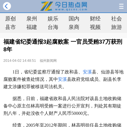
原创
泉州
娱乐
国内
财经
社会
县市
福建
台海
泉商
视频
旅游
福建省纪委通报3起腐败案 一官员受贿37万获刑
8年
2014-04-02 14:48:51
福州新闻网
1日，省纪委监察厅通报了政和县、
安溪
县、仙游县等地
腐败案件被查处情况，其中
安溪
县政府党组成员、副县长李
建文涉嫌犯罪被移送司法机关。
据悉，日前，福建省政和县人民法院对该县土地收购储
备中心原主任林高明受贿一案进行公开宣判，判处其有期徒
刑八年，并处没收个人财产人民币50000元。
经查，2005年至2012年期间，林高明担任县土地收购储