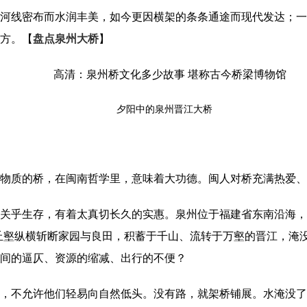
河线密布而水润丰美，如今更因横架的条条通途而现代发达；一
方。【
盘点泉州大桥
】
夕阳中的泉州晋江大桥
物质的桥，在闽南哲学里，意味着大功德。闽人对桥充满热爱、
关乎生存，有着太真切长久的实惠。泉州位于福建省东南沿海，境
丘壑纵横斩断家园与良田，积蓄于千山、流转于万壑的晋江，淹
间的逼仄、资源的缩减、出行的不便？
，不允许他们轻易向自然低头。没有路，就架桥铺展。水淹没了