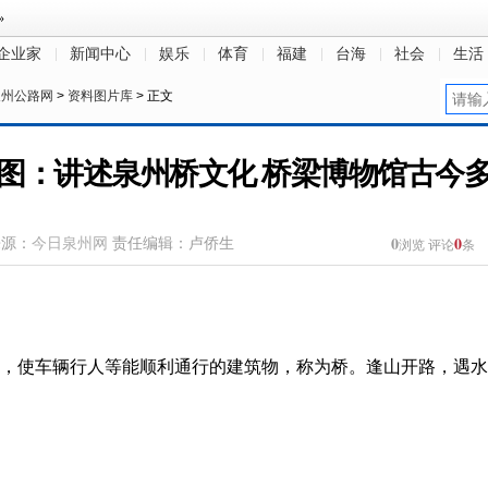
企业家
新闻中心
娱乐
体育
福建
台海
社会
生活
泉州公路网
>
资料图片库
> 正文
图：讲述泉州桥文化 桥梁博物馆古今
0
0
来源：
今日泉州网
责任编辑：卢侨生
浏览
评论
条
，使车辆行人等能顺利通行的建筑物，称为桥。逢山开路，遇水