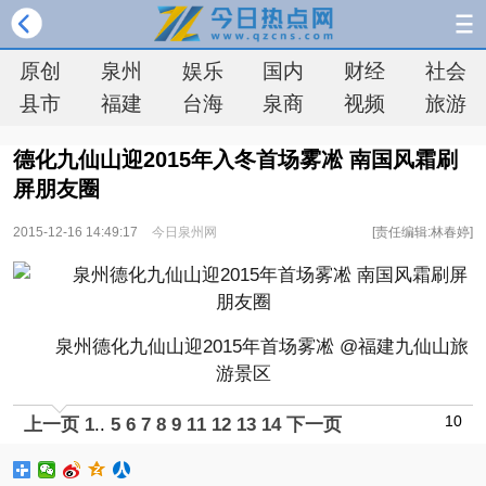
原创
泉州
娱乐
国内
财经
社会
县市
福建
台海
泉商
视频
旅游
德化九仙山迎2015年入冬首场雾凇 南国风霜刷
屏朋友圈
2015-12-16 14:49:17
今日泉州网
[责任编辑:林春婷]
泉州德化九仙山迎2015年首场雾凇 @福建九仙山旅
游景区
10
上一页
1
..
5
6
7
8
9
11
12
13
14
下一页