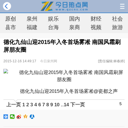
原创
泉州
娱乐
国内
财经
社会
县市
福建
台海
泉商
视频
旅游
德化九仙山迎2015年入冬首场雾凇 南国风霜刷
屏朋友圈
2015-12-16 14:49:17
今日泉州网
[责任编辑:林春婷]
德化九仙山迎2015年入冬首场雾凇@瓷都之声
5
上一页
1
2
3
4
6
7
8
9
10
..
14
下一页