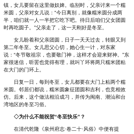
镇，女儿要留在这里做奴婢。临别时，父亲讨来一个糯
米圆，父亲对女儿说：“今日离别，就像糯米圆分成两
半，咱们就一人一半把它吃下吧。待日后咱们父女团圆
时再吃圆子。”父亲走了，这一天刚好是冬至。
女儿盼着和父亲团圆，日子一天天过去，转眼又到
第二年冬至。女儿思父心切，她心生一计，对东家
说：“冬节敬祖宗，也要敬门神，这样才会迎来财神。”东
家很迷信，听罢也觉得有理，就叫丫环将两只糯米团粘
在大门的门环上。
日复一日，每到冬至，女儿都要在大门上粘两个糯
米圆。邻居们都说，糯米圆象征团圆和吉利，也竞相效
仿。后来，这个做法相沿成习，并传为闽南、潮汕和台
湾地区的冬至习俗。
◇为什么不能祝贺“冬至快乐”？
在清代乾隆《泉州府志·卷二十·风俗》中便有提