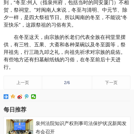
到，“冬至:州人（指泉州府，包括当时的同安厦门）不相
贺，祭祠堂。”对闽南人来说，冬至与清明、中元节、除
夕一样，是四大祭祖节日。所以闽南的冬至，不能说“冬
至快乐”，这跟祭祖的习俗有关。
在冬至这天，由宗族的长老们代表全族在祠堂里摆
供，有三牲、五果、大斋和各种菜碗以及冬至圆等，祭
拜祖先，行三跪九叩之礼，向祖先祈求对宗族的庇佑。
有些地方还有扫墓献纸钱的习俗，在冬至前后十天进
行。
上一页
2/6
下一页
每日推荐
泉州法院知识产权刑事司法保护状况新闻发
布会召开