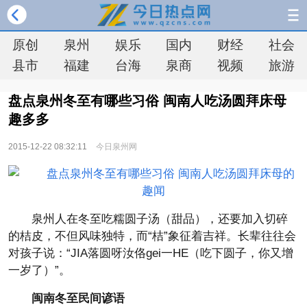
原创
泉州
娱乐
国内
财经
社会
县市
福建
台海
泉商
视频
旅游
盘点泉州冬至有哪些习俗 闽南人吃汤圆拜床母
趣多多
2015-12-22 08:32:11
今日泉州网
泉州人在冬至吃糯圆子汤（甜品），还要加入切碎
的桔皮，不但风味独特，而“桔”象征着吉祥。长辈往往会
对孩子说：“JIA落圆呀汝佫gei一HE（吃下圆子，你又增
一岁了）”。
闽南冬至民间谚语