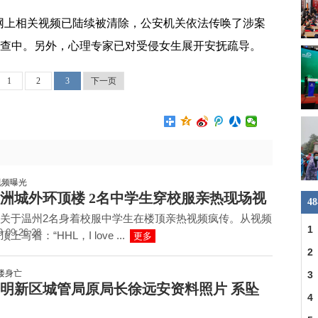
网上相关视频已陆续被清除，公安机关依法传唤了涉案
调查中。另外，心理专家已对受侵女生展开安抚疏导。
1
2
3
下一页
洲城外环顶楼 2名中学生穿校服亲热现场视
4
关于温州2名身着校服中学生在楼顶亲热视频疯传。从视频
1
9 09:26:28
写着：“HHL，I love ...
更多
2
省
3
明新区城管局原局长徐远安资料照片 系坠
建
4