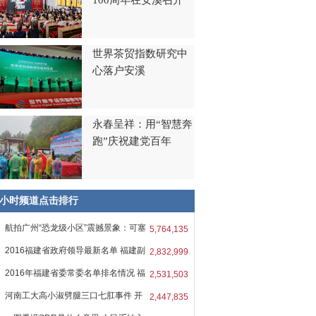
100周年在安溪召开
世界茶贸指数研究中
心落户安溪
永春呈祥：用“智慧奔
跑”庆祝建党百年
8小时频道点击排行
航拍广州“恐龙级小区”震撼景象：可塞
5,764,135
2016福建省政府领导最新名单 福建副
2,832,999
2016年福建省委常委名单排名情况 福
2,531,503
河南工大高小淑劈腿三口七肛事件 开
2,447,835