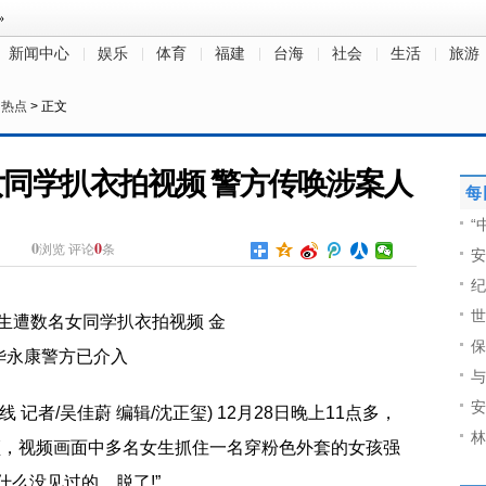
新闻中心
娱乐
体育
福建
台海
社会
生活
旅游
日热点
> 正文
同学扒衣拍视频 警方传唤涉案人
每
“
0
0
浏览
评论
条
安
纪
世
保
与
安
 记者/吴佳蔚 编辑/沈正玺) 12月28日晚上11点多，
林
频，视频画面中多名女生抓住一名穿粉色外套的女孩强
什么没见过的，脱了!”