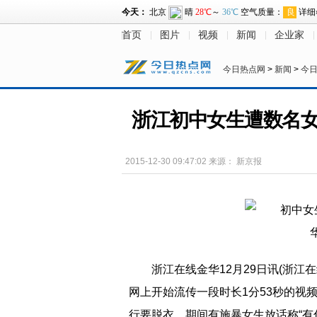
首页
图片
视频
新闻
企业家
今日热点网
>
新闻
>
今
浙江初中女生遭数名女
2015-12-30 09:47:02
来源：
新京报
浙江在线金华12月29日讯(浙江在线
网上开始流传一段时长1分53秒的视
行要脱衣，期间有施暴女生放话称“有