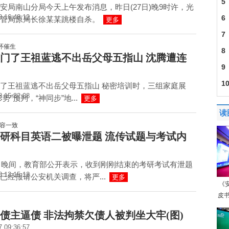
房
5
安局南山分局今天上午发布消息，昨日(27日)晚9时许，光
8 16:48:12
SD
6
管局原局长徐某某跳楼自杀。
更多
的
7
菡
8
门了王祖蓝逃不出岳父母五指山 沈腾遭连
但
9
脸
1
了王祖蓝逃不出岳父母五指山 秘密培训时，三组家庭展
8 15:32:08
势”预判，“神同步”地...
更多
读
6考研科目英语二被曝泄题 流传试题与考试内
7日晚间，教育部公开表示，收到刚刚结束的考研考试有泄题
8 13:15:13
已经报请公安机关调查，将严...
更多
《
皮书
债主逼债 非法拘禁欠债人被判坐大牢(图)
7 09:36:57