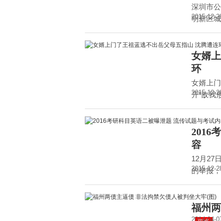
深圳市公
2015-12-2
明新区城
女婿上
环
女婿上门
2015-12-2
开“敌我形
201
容
12月2
2015-12-2
的举报，
福州两
2014-04-0