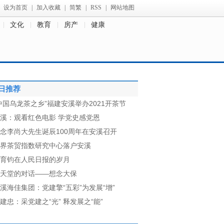
设为首页
|
加入收藏
|
简繁
|
RSS
|
网站地图
文化
教育
房产
健康
日推荐
中国乌龙茶之乡”福建安溪举办2021开茶节
溪：观看红色电影 学党史感党恩
念李尚大先生诞辰100周年在安溪召开
界茶贸指数研究中心落户安溪
育钧在人民日报的岁月
天堂的对话——想念大保
溪海佳集团：党建擎“五彩”为发展“增”
建忠：采党建之“光” 释发展之“能”