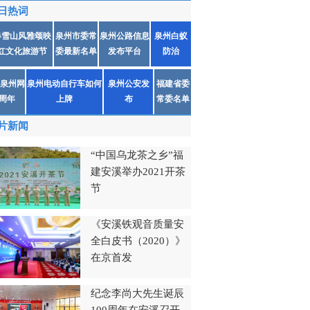
日热词
春雪山风雅颂映
泉州市委常
泉州公路信息
泉州白蚁
红文化旅游节
委最新名单
发布平台
防治
泉州网
泉州电动自行车如何
泉州公安发
福建省委
1周年
上牌
布
常委名单
片新闻
“中国乌龙茶之乡”福
建安溪举办2021开茶
节
《安溪铁观音质量安
全白皮书（2020）》
在京首发
纪念李尚大先生诞辰