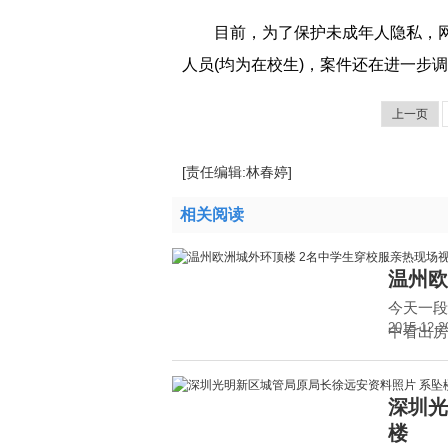
目前，为了保护未成年人隐私，
人员(均为在校生)，案件还在进一步
上一页
[责任编辑:林春婷]
相关阅读
温州欧
今天一段
2015-12-2
中看出房顶上
深圳光
楼