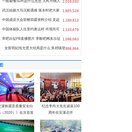
一图看懂SDR是什么意思 人民币纳入
2,019,032
R
武汉姑娘大马沉船遇难 落水时把大家
1,865,528
中国成语大会邯郸四霸资料介绍 灵赵
1,188,813
中国体操队入住里约奥运村 环境尚可
1,133,679
帝吧出征FB直播图片 李毅吧网友出征
1,098,683
0
女医明妃传允贤大结局是什么 朱祁镇登
886,864
图
安溪铁观音质量安全白
纪念李尚大先生诞辰100
（2020）》在京首发
周年在安溪召开