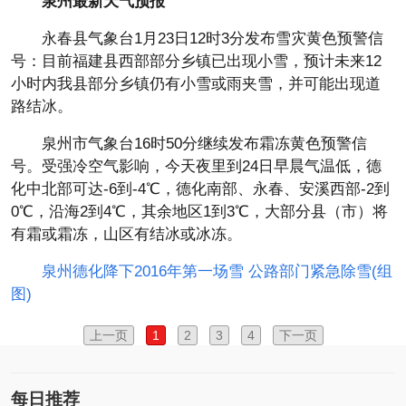
泉州最新天气预报
永春县气象台1月23日12时3分发布雪灾黄色预警信
号：目前福建县西部部分乡镇已出现小雪，预计未来12
小时内我县部分乡镇仍有小雪或雨夹雪，并可能出现道
路结冰。
泉州市气象台16时50分继续发布霜冻黄色预警信
号。受强冷空气影响，今天夜里到24日早晨气温低，德
化中北部可达-6到-4℃，德化南部、永春、安溪西部-2到
0℃，沿海2到4℃，其余地区1到3℃，大部分县（市）将
有霜或霜冻，山区有结冰或冰冻。
泉州德化降下2016年第一场雪 公路部门紧急除雪(组
图)
上一页
1
2
3
4
下一页
每日推荐