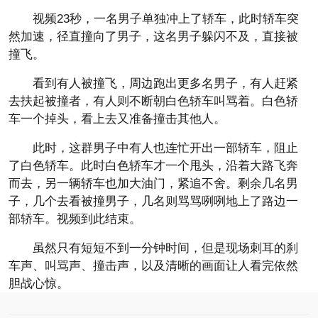
视频23秒，一名男子单独冲上了轿车，此时轿车突
然加速，径直撞向了男子，这名男子躲闪不及，直接被
撞飞。
看到有人被撞飞，周边跑出更多名男子，有人赶紧
去扶起被撞者，有人则不断朝白色轿车叫骂着。白色轿
车一个掉头，看上去又准备撞击其他人。
此时，这群男子中有人也连忙开出一部轿车，阻止
了白色轿车。此时白色轿车才一个甩头，沿着大路飞奔
而去，另一辆轿车也加大油门，紧追不舍。剩余几名男
子，几个去看被撞男子，几名则骂骂咧咧地上了路边一
部轿车。视频到此结束。
虽然只有短短不到一分钟时间，但是现场刺耳的刹
车声、叫骂声、撞击声，以及清晰的画面让人看完依然
胆战心惊。