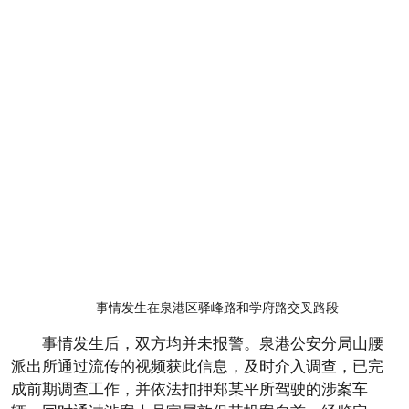
事情发生在泉港区驿峰路和学府路交叉路段
事情发生后，双方均并未报警。泉港公安分局山腰
派出所通过流传的视频获此信息，及时介入调查，已完
成前期调查工作，并依法扣押郑某平所驾驶的涉案车