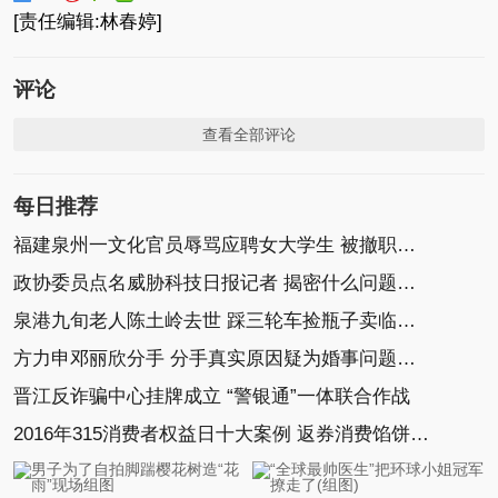
[责任编辑:林春婷]
评论
查看全部评论
每日推荐
福建泉州一文化官员辱骂应聘女大学生 被撤职开除
政协委员点名威胁科技日报记者 揭密什么问题惹怒
泉港九旬老人陈土岭去世 踩三轮车捡瓶子卖临终捐
方力申邓丽欣分手 分手真实原因疑为婚事问题不合拍
晋江反诈骗中心挂牌成立 “警银通”一体联合作战
2016年315消费者权益日十大案例 返券消费馅饼变陷阱