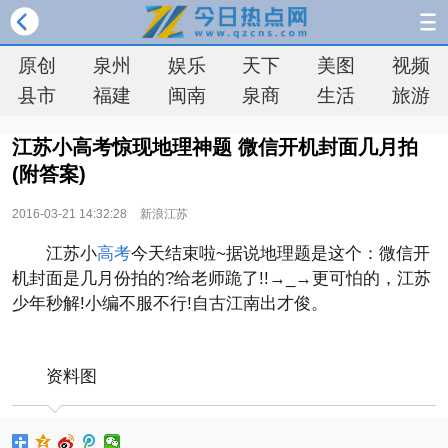
原创
泉州
娱乐
天下
美图
视频
县市
福建
闽南
泉商
生活
旅游
江苏小高考惊现地理神题 微信开机封面几月拍
(附答案)
2016-03-21 14:32:28
新浪江苏
江苏小
高考
今天结束啦~据说地理题是这个：微信开
机封面是几月份拍的?给老师跪了!!→_→更可怕的，江苏
少年秒解!小编不服不行!自古江南出才俊。
资料图