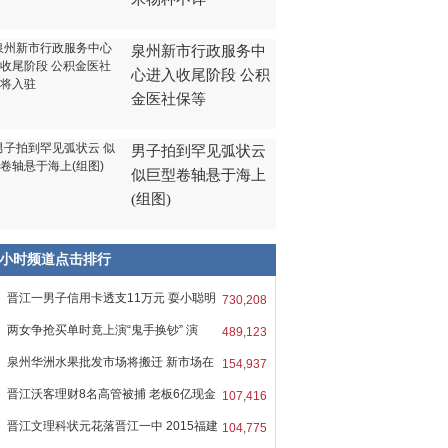
泉州新市行政服务中
心进入收尾阶段 公积
金医社保等
男子拍到罕见弧状云
似巨型卷轴悬于海上
(组图)
8小时频道点击排行
晋江一男子信用卡透支11万元 耍小聪明
730,208
两女争抢买单时竟上演“鬼手换钞” 演
489,123
泉州华洲水果批发市场将搬迁 新市场在
154,937
晋江沃客理财8名高管被捕 老板6亿现金
107,416
晋江文理科状元花落晋江一中 2015福建
104,775