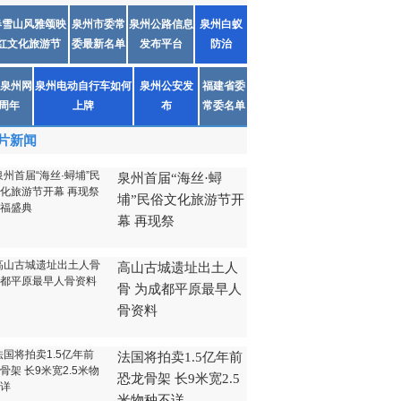
春雪山风雅颂映
泉州市委常
泉州公路信息
泉州白蚁
红文化旅游节
委最新名单
发布平台
防治
泉州网
泉州电动自行车如何
泉州公安发
福建省委
1周年
上牌
布
常委名单
片新闻
泉州首届“海丝·蟳
埔”民俗文化旅游节开
幕 再现祭
高山古城遗址出土人
骨 为成都平原最早人
骨资料
法国将拍卖1.5亿年前
恐龙骨架 长9米宽2.5
米物种不详