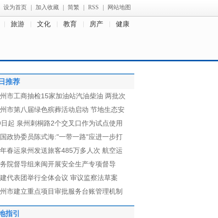
设为首页
|
加入收藏
|
简繁
|
RSS
|
网站地图
旅游
文化
教育
房产
健康
日推荐
州市工商抽检15家加油站汽油柴油 两批次
州市第八届绿色殡葬活动启动 节地生态安
9日起 泉州刺桐路2个交叉口作为试点使用
国政协委员陈式海:"一带一路"应进一步打
年春运泉州发送旅客485万多人次 航空运
务院督导组来闽开展安全生产专项督导
建代表团举行全体会议 审议监察法草案
州市建立重点项目审批服务台账管理机制
地指引