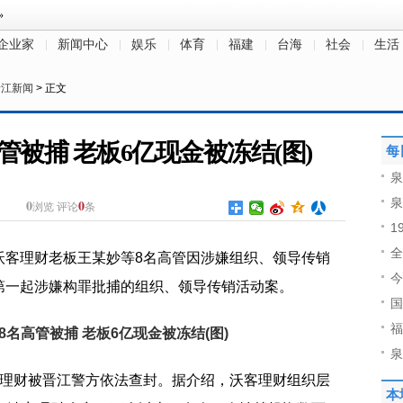
企业家
新闻中心
娱乐
体育
福建
台海
社会
生活
晋江新闻
> 正文
管被捕 老板6亿现金被冻结(图)
每
泉
泉
0
0
浏览
评论
条
1
全
沃客理财老板王某妙等8名高管因涉嫌组织、领导传销
今
第一起涉嫌构罪批捕的组织、领导传销活动案。
国
福
泉
客理财被晋江警方依法查封。据介绍，沃客理财组织层
本