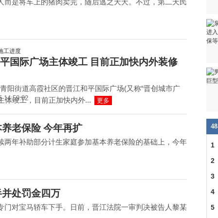
人而是将车上的猪肉卖完，随后逃之夭夭。不过，第二天民
平国际广场主体竣工 目前正加快内外装修
青阳街道高霞社区的晋江和平国际广场(又称“晋创城市广
5 14:59:02
期主体竣工，目前正加快内外...
更多
养老保险 今年再扩
4
续两年补助部分计生家庭参加基本养老保险的基础上，今年
1
2
3
半并处罚金四万
4
专门对宝马轿车下手。日前，晋江法院一审判决被告人黎某
5