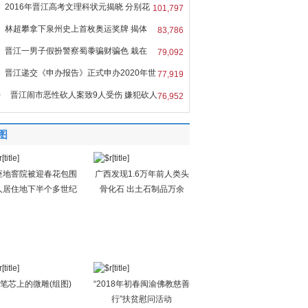
2016年晋江高考文理科状元揭晓 分别花
101,797
林超攀拿下泉州史上首枚奥运奖牌 揭体
83,786
晋江一男子假扮警察蜀黍骗财骗色 栽在
79,092
晋江递交《申办报告》正式申办2020年世
77,919
0
晋江闹市恶性砍人案致9人受伤 嫌犯砍人
76,952
图
座地窨院被迎春花包围
广西发现1.6万年前人类头
人居住地下半个多世纪
骨化石 出土石制品万余
笔芯上的微雕(组图)
“2018年初春闽渝佛教慈善
行”扶贫慰问活动