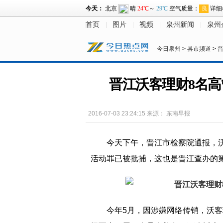
首页
图片
视频
泉州新闻
泉州
今日泉州
>
县市频道
>
晋江沃客理财8名高
2016-07-03 23:24:15
来源：
东南早报
今天下午，晋江市检察院通报，
活动罪已被批捕，这也是晋江查办的
今年5月，因涉嫌网络传销，沃