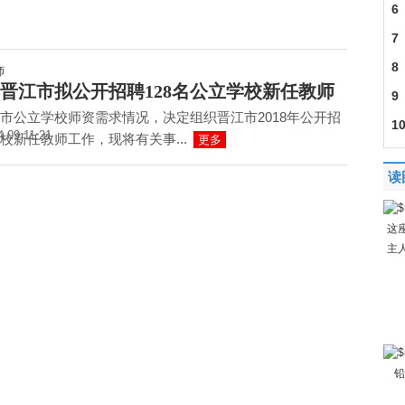
6
7
8
8年晋江市拟公开招聘128名公立学校新任教师
9
市公立学校师资需求情况，决定组织晋江市2018年公开招
1
4 09:11:21
校新任教师工作，现将有关事...
更多
读
这
主
铅