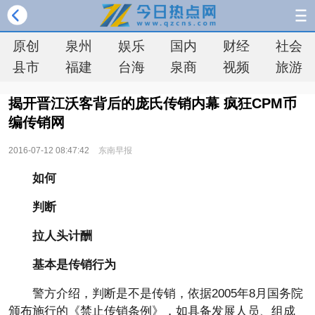
原创
泉州
娱乐
国内
财经
社会
县市
福建
台海
泉商
视频
旅游
揭开晋江沃客背后的庞氏传销内幕 疯狂CPM币
编传销网
2016-07-12 08:47:42
东南早报
如何
判断
拉人头计酬
基本是传销行为
警方介绍，判断是不是传销，依据2005年8月国务院
颁布施行的《禁止传销条例》，如具备发展人员、组成