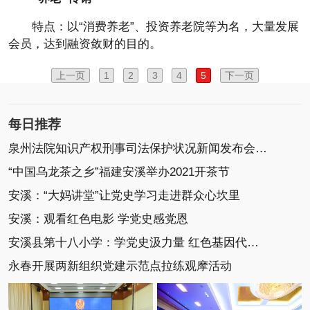
特点：以“消费养老”、投资养老院等为名，大量发展
会员，达到融资敛财的目的。
上一页
1
2
3
4
5
下一页
每日推荐
泉州法院知识产权刑事司法保护状况新闻发布会召开
“中国乌龙茶之乡”福建安溪举办2021开茶节
安溪：“大妈讲堂”让党史学习走进群众心坎里
安溪：观看红色电影 学党史感党恩
安溪县第十八小学：学党史汲力量 红色基因代代传
永春开展两新组织党建示范点拉练观摩活动