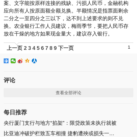
案、文字能按原样连接的残缺、污损人民币，金融机构
应向所有人按原面额全额兑换。半额情况是指票面剩余
二分之一至四分之三以下，达不到上述要求的则不兑
换。农业银行工作人员建议，梅雨季节，要把人民币存
放在干燥的地方如果现金量大，建议存入银行。
1
上一页
2
3
4
5
6
7
8
9
下一页
评论
查看全部评论
每日推荐
央行厦门支行与地方“掐架”：限贷政策未执行就被
比亚迪冲破护栏致五车相撞 捷豹遭殃或损失一二十万