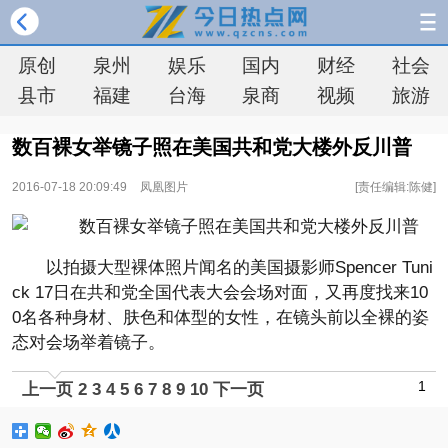
原创
泉州
娱乐
国内
财经
社会
县市
福建
台海
泉商
视频
旅游
数百裸女举镜子照在美国共和党大楼外反川普
2016-07-18 20:09:49
凤凰图片
[责任编辑:陈健]
以拍摄大型裸体照片闻名的美国摄影师Spencer Tuni
ck 17日在共和党全国代表大会会场对面，又再度找来10
0名各种身材、肤色和体型的女性，在镜头前以全裸的姿
态对会场举着镜子。
1
上一页
2
3
4
5
6
7
8
9
10
下一页