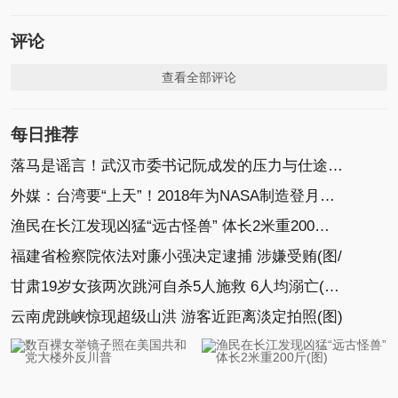
评论
查看全部评论
每日推荐
落马是谣言！武汉市委书记阮成发的压力与仕途轨迹
外媒：台湾要“上天”！2018年为NASA制造登月小艇(图)
渔民在长江发现凶猛“远古怪兽” 体长2米重200斤(图)
福建省检察院依法对廉小强决定逮捕 涉嫌受贿(图/
甘肃19岁女孩两次跳河自杀5人施救 6人均溺亡(图)
云南虎跳峡惊现超级山洪 游客近距离淡定拍照(图)