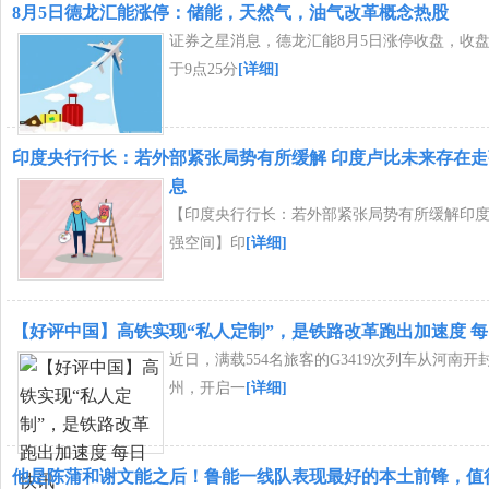
8月5日德龙汇能涨停：储能，天然气，油气改革概念热股
证券之星消息，德龙汇能8月5日涨停收盘，收盘价
于9点25分
[详细]
印度央行行长：若外部紧张局势有所缓解 印度卢比未来存在走
息
【印度央行行长：若外部紧张局势有所缓解印
强空间】印
[详细]
【好评中国】高铁实现“私人定制”，是铁路改革跑出加速度 
近日，满载554名旅客的G3419次列车从河南
州，开启一
[详细]
他是陈蒲和谢文能之后！鲁能一线队表现最好的本土前锋，值