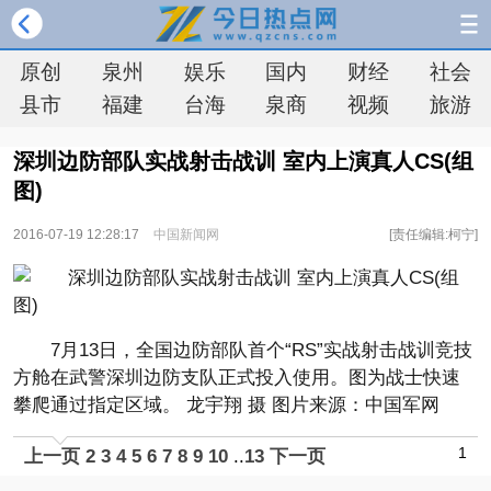
原创
泉州
娱乐
国内
财经
社会
县市
福建
台海
泉商
视频
旅游
深圳边防部队实战射击战训 室内上演真人CS(组
图)
2016-07-19 12:28:17
中国新闻网
[责任编辑:柯宁]
7月13日，全国边防部队首个“RS”实战射击战训竞技
方舱在武警深圳边防支队正式投入使用。图为战士快速
攀爬通过指定区域。 龙宇翔 摄 图片来源：中国军网
1
上一页
2
3
4
5
6
7
8
9
10
..
13
下一页