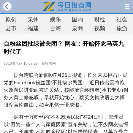
原创
泉州
娱乐
国内
财经
社会
县市
福建
台海
泉商
视频
旅游
台粉丝团批绿被关闭？ 网友：开始怀念马英九
时代了
2016-07-27 15:03:29
观察者网
据台湾联合新闻网7月26日报道，长久来以抨击国民
党的Facebook粉丝团“不礼貌乡民团”，近日传出因将炮
火改向民进党而被迫关站，核能流言终结者(脸书专页)创
办人黄士修感叹，早就开始忧心，蔡英文执政后会大幅
限缩言论自由，如今果然一语成谶。
拥有十万粉丝的“不礼貌乡民团”在24日时，管理员
以“因为一些个人与家庭因素”宣布关站，让不少网友错愕
不已。长年来“不礼貌乡民团”以抨击国民党、马英九受广