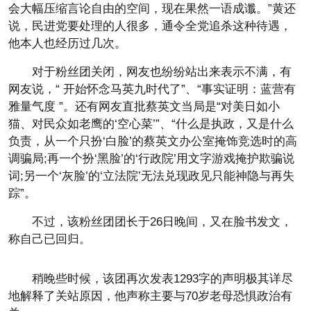
会大幅压缩言论自由的空间，现在果然一语成谶。”黄还
说，民进党要处理的人很多，通令全党追杀这种待遇，
他本人也经历过几次。
对于粉丝团关闭，网友也纷纷站出来表示不满，有
网友说，“ 开始怀念马英九时代了”、“事实证明：蓝营有
雅量气度 ”。还有网友直批蔡英文当局是“对美日如小
猫、对民众如老鹰的‘空心菜’”、“什么是执政，又是什么
负责，从一个只扮‘白脸’的蔡英文办公室掩饰竞选时的高
调骗局;再一个扮‘黑脸’的‘行政院’用文字游戏掩护欺骗说
词;另一个‘灰脸’的‘立法院’无法兑现政见只能神隐与再失
踪”。
不过，该粉丝团团长于26日晚间，又在脸书发文，
称自己已回归。
稍晚些时候，该团再次发表1293字的声明极其详尽
地解释了关站原因，他声称主要与70岁老母恐惧政治有