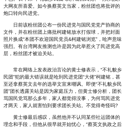
大网友所喜爱。如今换蔡英文当家，粉丝团也将批评的
炮口转向民进党。
日前该粉丝团公布一份民进党与国民党党产协商的
文件，并在粉丝团上痛批柯建铭放水打假球，并把封面
照片换成“本团不欢迎国民党员&柯建铭浏览”，呛声意味
强烈。有台湾网友推测也许是因为此举惹火了民进党高
层，粉丝团才被迫关站。
常在网络上发表政治言论的黄士修表示，“不礼貌乡
民团”犯的最大错误就是呛到民进党团“大佬”柯建铭，甚
至还拿蔡英文去年的选举文宣来嘲讽。即便“不礼貌乡民
团”团长透露关站是因为家庭压力，但黄士修分析，团长
骂国民党骂那么多年，家人都觉得没事，为何骂民进党
才两天，家人就害怕到要求团长关站。不觉得奇怪吗?
黄士修最后感叹，虽然他并不认同某些社运团体的
理念和手段，但他从很早就开始忧心，“蔡英文执政之后