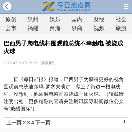
原创
泉州
娱乐
国内
财经
社会
县市
福建
台海
泉商
视频
旅游
巴西男子爬电线杆围观前总统不幸触电 被烧成
火球
2016-07-28 07:26:36
腾讯新闻
据《每日邮报》报道，巴西男子为获得更好的视角
围观前总统迪尔玛-罗塞夫演讲，爬上了街边一根电线
杆。没想到，他因触电瞬间被烧成一团火球。（转载请
注明出处，更多精彩内容请关注腾讯国际新闻微信公众
号“糖醋国际”）
1
上一页
2
3
4
下一页