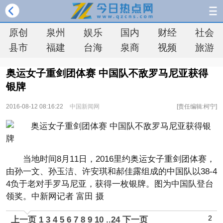
原创
泉州
娱乐
国内
财经
社会
县市
福建
台海
泉商
视频
旅游
奥运女子重剑团体赛 中国队不敌罗马尼亚获得
银牌
2016-08-12 08:16:22
中国新闻网
[责任编辑:柯宁]
当地时间8月11日，2016里约奥运女子重剑团体赛，
由孙一文、孙玉洁、许安琪和郝佳露组成的中国队以38-4
4负于老对手罗马尼亚，获得一枚银牌。图为中国队登台
领奖。中新网记者 富田 摄
2
上一页
1
3
4
5
6
7
8
9
10
..
24
下一页