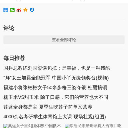
评论
查看全部评论
每日推荐
国乒总教练刘国梁谈包揽：是幸福，也是一种残酷
“拜”女王加冕全能冠军 中国小丫无缘领奖台(视频)
福建小将张彬彬女子50米步枪三姿夺银 杜丽摘铜
糯玉米VS甜玉米 除了口感，它们的营养也大不同
莲蓬全身都是宝 夏季生吃莲子简单又营养
4000余名考研学生体育馆上大课 现场壮观(组图)