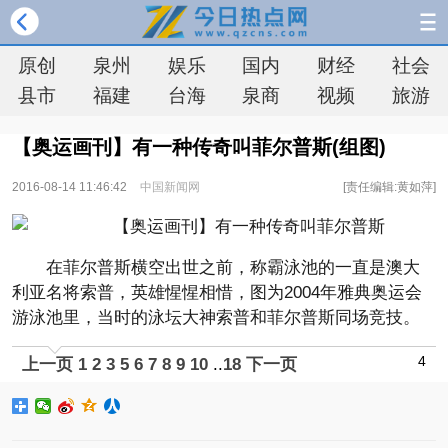
原创
泉州
娱乐
国内
财经
社会
县市
福建
台海
泉商
视频
旅游
【奥运画刊】有一种传奇叫菲尔普斯(组图)
2016-08-14 11:46:42
中国新闻网
[责任编辑:黄如萍]
在菲尔普斯横空出世之前，称霸泳池的一直是澳大
利亚名将索普，英雄惺惺相惜，图为2004年雅典奥运会
游泳池里，当时的泳坛大神索普和菲尔普斯同场竞技。
4
上一页
1
2
3
5
6
7
8
9
10
..
18
下一页