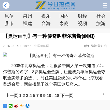
原创
泉州
娱乐
国内
财经
社会
县市
福建
台海
泉商
视频
旅游
【奥运画刊】有一种传奇叫菲尔普斯(组图)
2016-08-14 11:46:42
中国新闻网
[责任编辑:黄如萍]
2008年北京奥运会，让很多中国人第一次知道了菲
尔普斯的名字，8块奥运会金牌，让他成为单届奥运会夺
取金牌最多的选手。时任美国总统的小布什在北京观看
奥运会后，亲自接见了这个美国泳坛奇人。
6
上一页
1
2
3
4
5
7
8
9
10
..
18
下一页